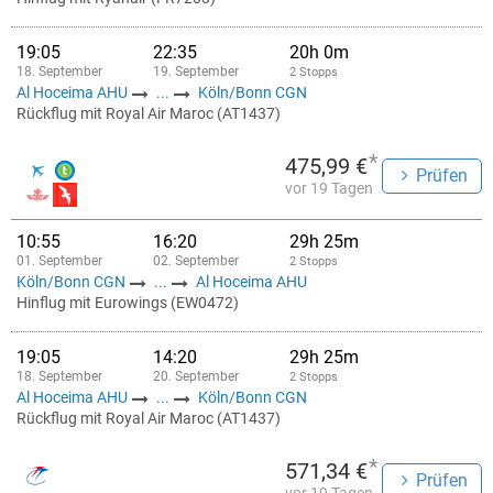
19:05
22:35
20h 0m
18. September
19. September
2 Stopps
Al Hoceima AHU
...
Köln/Bonn CGN
Rückflug mit Royal Air Maroc (AT1437)
*
475,99 €
Prüfen
vor 19 Tagen
10:55
16:20
29h 25m
01. September
02. September
2 Stopps
Köln/Bonn CGN
...
Al Hoceima AHU
Hinflug mit Eurowings (EW0472)
19:05
14:20
29h 25m
18. September
20. September
2 Stopps
Al Hoceima AHU
...
Köln/Bonn CGN
Rückflug mit Royal Air Maroc (AT1437)
*
571,34 €
Prüfen