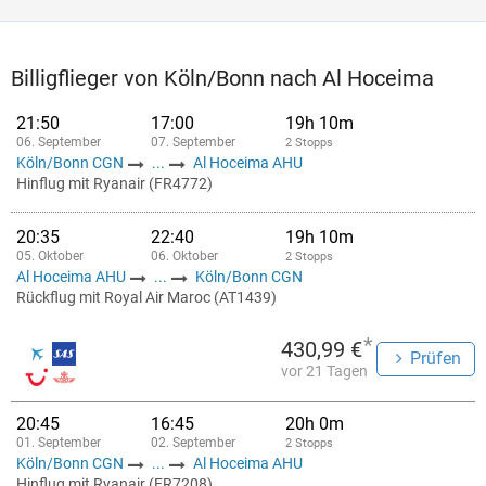
Billigflieger von Köln/Bonn nach Al Hoceima
21:50
17:00
19h 10m
06. September
07. September
2 Stopps
Köln/Bonn CGN
...
Al Hoceima AHU
Hinflug mit Ryanair (FR4772)
20:35
22:40
19h 10m
05. Oktober
06. Oktober
2 Stopps
Al Hoceima AHU
...
Köln/Bonn CGN
Rückflug mit Royal Air Maroc (AT1439)
*
430,99 €
Prüfen
vor 21 Tagen
20:45
16:45
20h 0m
01. September
02. September
2 Stopps
Köln/Bonn CGN
...
Al Hoceima AHU
Hinflug mit Ryanair (FR7208)