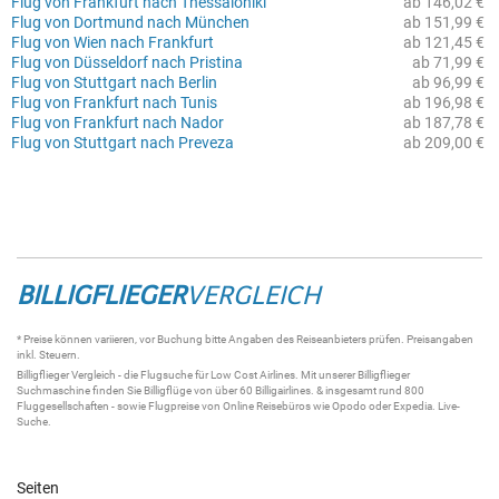
Flug von Frankfurt nach Thessaloniki
ab 146,02 €
Flug von Dortmund nach München
ab 151,99 €
Flug von Wien nach Frankfurt
ab 121,45 €
Flug von Düsseldorf nach Pristina
ab 71,99 €
Flug von Stuttgart nach Berlin
ab 96,99 €
Flug von Frankfurt nach Tunis
ab 196,98 €
Flug von Frankfurt nach Nador
ab 187,78 €
Flug von Stuttgart nach Preveza
ab 209,00 €
BILLIGFLIEGER
VERGLEICH
* Preise können variieren, vor Buchung bitte Angaben des Reiseanbieters prüfen. Preisangaben
inkl. Steuern.
Billigflieger
Vergleich - die
Flugsuche
für Low Cost Airlines. Mit unserer
Billigflieger
Suchmaschine
finden Sie
Billigflüge
von über 60
Billigairlines
. & insgesamt rund 800
Fluggesellschaften - sowie Flugpreise von Online Reisebüros wie Opodo oder Expedia.
Live-
Suche
.
Seiten