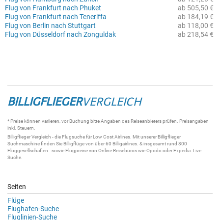
Flug von Frankfurt nach Phuket
ab 505,50 €
Flug von Frankfurt nach Teneriffa
ab 184,19 €
Flug von Berlin nach Stuttgart
ab 118,00 €
Flug von Düsseldorf nach Zonguldak
ab 218,54 €
BILLIGFLIEGER
VERGLEICH
* Preise können variieren, vor Buchung bitte Angaben des Reiseanbieters prüfen. Preisangaben
inkl. Steuern.
Billigflieger
Vergleich - die
Flugsuche
für Low Cost Airlines. Mit unserer
Billigflieger
Suchmaschine
finden Sie
Billigflüge
von über 60
Billigairlines
. & insgesamt rund 800
Fluggesellschaften - sowie Flugpreise von Online Reisebüros wie Opodo oder Expedia.
Live-
Suche
.
Seiten
Flüge
Flughafen-Suche
Fluglinien-Suche