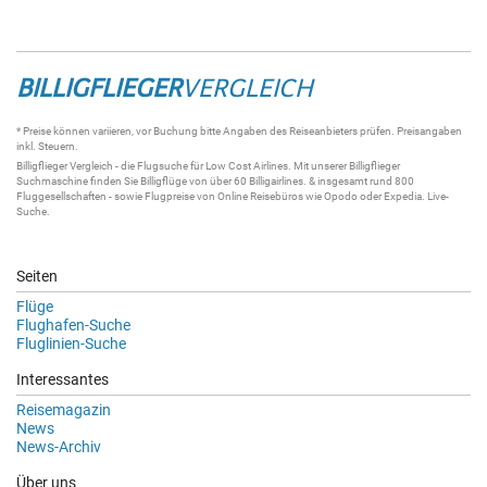
BILLIGFLIEGER
VERGLEICH
* Preise können variieren, vor Buchung bitte Angaben des Reiseanbieters prüfen. Preisangaben
inkl. Steuern.
Billigflieger
Vergleich - die
Flugsuche
für Low Cost Airlines. Mit unserer
Billigflieger
Suchmaschine
finden Sie
Billigflüge
von über 60
Billigairlines
. & insgesamt rund 800
Fluggesellschaften - sowie Flugpreise von Online Reisebüros wie Opodo oder Expedia.
Live-
Suche
.
Seiten
Flüge
Flughafen-Suche
Fluglinien-Suche
Interessantes
Reisemagazin
News
News-Archiv
Über uns