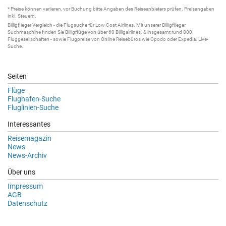
* Preise können variieren, vor Buchung bitte Angaben des Reiseanbieters prüfen. Preisangaben
inkl. Steuern.
Billigflieger
Vergleich - die
Flugsuche
für Low Cost Airlines. Mit unserer
Billigflieger
Suchmaschine
finden Sie
Billigflüge
von über 60
Billigairlines
. & insgesamt rund 800
Fluggesellschaften - sowie Flugpreise von Online Reisebüros wie Opodo oder Expedia.
Live-
Suche
.
Seiten
Flüge
Flughafen-Suche
Fluglinien-Suche
Interessantes
Reisemagazin
News
News-Archiv
Über uns
Impressum
AGB
Datenschutz