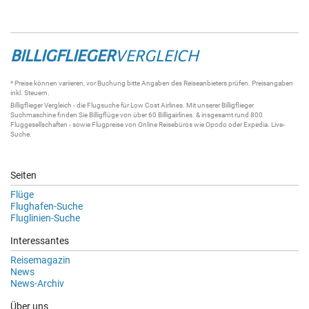
BILLIGFLIEGER
VERGLEICH
* Preise können variieren, vor Buchung bitte Angaben des Reiseanbieters prüfen. Preisangaben
inkl. Steuern.
Billigflieger
Vergleich - die
Flugsuche
für Low Cost Airlines. Mit unserer
Billigflieger
Suchmaschine
finden Sie
Billigflüge
von über 60
Billigairlines
. & insgesamt rund 800
Fluggesellschaften - sowie Flugpreise von Online Reisebüros wie Opodo oder Expedia.
Live-
Suche
.
Seiten
Flüge
Flughafen-Suche
Fluglinien-Suche
Interessantes
Reisemagazin
News
News-Archiv
Über uns