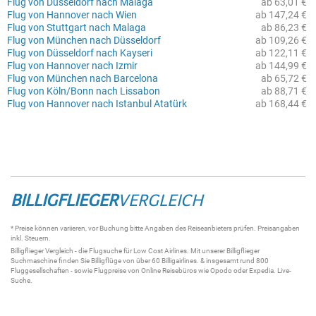
Flug von Düsseldorf nach Malaga
ab 63,01 €
Flug von Hannover nach Wien
ab 147,24 €
Flug von Stuttgart nach Malaga
ab 86,23 €
Flug von München nach Düsseldorf
ab 109,26 €
Flug von Düsseldorf nach Kayseri
ab 122,11 €
Flug von Hannover nach Izmir
ab 144,99 €
Flug von München nach Barcelona
ab 65,72 €
Flug von Köln/Bonn nach Lissabon
ab 88,71 €
Flug von Hannover nach Istanbul Atatürk
ab 168,44 €
BILLIGFLIEGER
VERGLEICH
* Preise können variieren, vor Buchung bitte Angaben des Reiseanbieters prüfen. Preisangaben
inkl. Steuern.
Billigflieger
Vergleich - die
Flugsuche
für Low Cost Airlines. Mit unserer
Billigflieger
Suchmaschine
finden Sie
Billigflüge
von über 60
Billigairlines
. & insgesamt rund 800
Fluggesellschaften - sowie Flugpreise von Online Reisebüros wie Opodo oder Expedia.
Live-
Suche
.