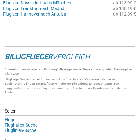
Flug von Düsseldorf nach München
ab 113,99 €
Flug von Frankfurt nach Madrid
ab 138,19 €
Flug von Hannover nach Antalya
ab 112,39 €
BILLIGFLIEGER
VERGLEICH
* Preise können variieren, vor Buchung bitte Angaben des Reiseanbieters prüfen. Preisangaben
inkl. Steuern.
Billigflieger
Vergleich - die
Flugsuche
für Low Cost Airlines. Mit unserer
Billigflieger
Suchmaschine
finden Sie
Billigflüge
von über 60
Billigairlines
. & insgesamt rund 800
Fluggesellschaften - sowie Flugpreise von Online Reisebüros wie Opodo oder Expedia.
Live-
Suche
.
Seiten
Flüge
Flughafen-Suche
Fluglinien-Suche