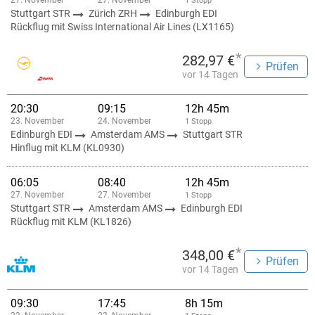
27. November
27. November
1 Stopp
Stuttgart STR
Zürich ZRH
Edinburgh EDI
Rückflug mit Swiss International Air Lines (LX1165)
*
282,97 €
Prüfen
vor 14 Tagen
20:30
09:15
12h 45m
23. November
24. November
1 Stopp
Edinburgh EDI
Amsterdam AMS
Stuttgart STR
Hinflug mit KLM (KL0930)
06:05
08:40
12h 45m
27. November
27. November
1 Stopp
Stuttgart STR
Amsterdam AMS
Edinburgh EDI
Rückflug mit KLM (KL1826)
*
348,00 €
Prüfen
vor 14 Tagen
09:30
17:45
8h 15m