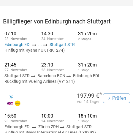
Billigflieger von Edinburgh nach Stuttgart
07:10
14:30
31h 20m
23. November
24. November
2 Stopps
Edinburgh EDI
...
Stuttgart STR
Hinflug mit Ryanair UK (RK1274)
21:45
23:10
31h 20m
27. November
28. November
1 Stopp
Stuttgart STR
Barcelona BCN
Edinburgh EDI
Rückflug mit Vueling Airlines (VY1211)
*
197,99 €
Prüfen
vor 14 Tagen
15:50
10:00
18h 10m
23. November
24. November
1 Stopp
Edinburgh EDI
Zürich ZRH
Stuttgart STR
Hinflug mit Swiss International Air Lines (LX8293)