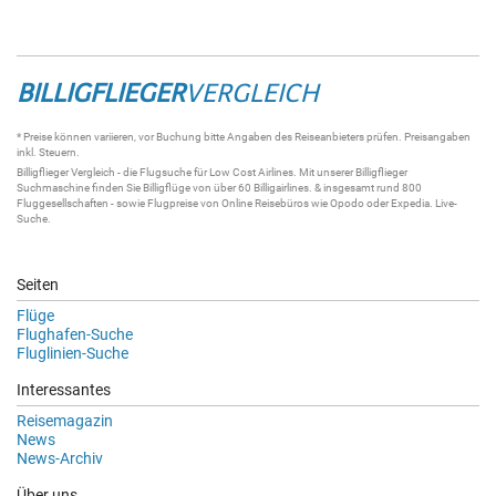
BILLIGFLIEGER
VERGLEICH
* Preise können variieren, vor Buchung bitte Angaben des Reiseanbieters prüfen. Preisangaben
inkl. Steuern.
Billigflieger
Vergleich - die
Flugsuche
für Low Cost Airlines. Mit unserer
Billigflieger
Suchmaschine
finden Sie
Billigflüge
von über 60
Billigairlines
. & insgesamt rund 800
Fluggesellschaften - sowie Flugpreise von Online Reisebüros wie Opodo oder Expedia.
Live-
Suche
.
Seiten
Flüge
Flughafen-Suche
Fluglinien-Suche
Interessantes
Reisemagazin
News
News-Archiv
Über uns