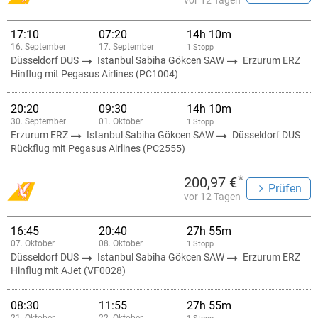
vor 12 Tagen
17:10
07:20
14h 10m
16. September
17. September
1 Stopp
Düsseldorf DUS
Istanbul Sabiha Gökcen SAW
Erzurum ERZ
Hinflug mit Pegasus Airlines (PC1004)
20:20
09:30
14h 10m
30. September
01. Oktober
1 Stopp
Erzurum ERZ
Istanbul Sabiha Gökcen SAW
Düsseldorf DUS
Rückflug mit Pegasus Airlines (PC2555)
*
200,97 €
Prüfen
vor 12 Tagen
16:45
20:40
27h 55m
07. Oktober
08. Oktober
1 Stopp
Düsseldorf DUS
Istanbul Sabiha Gökcen SAW
Erzurum ERZ
Hinflug mit AJet (VF0028)
08:30
11:55
27h 55m