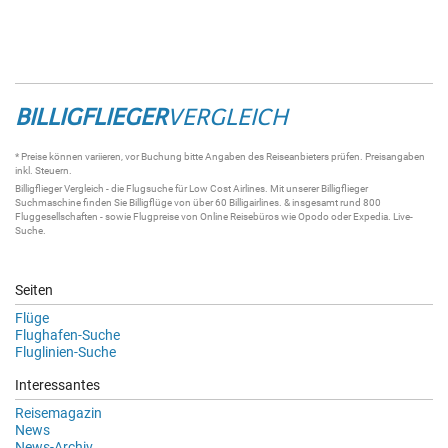
BILLIGFLIEGER
VERGLEICH
* Preise können variieren, vor Buchung bitte Angaben des Reiseanbieters prüfen. Preisangaben
inkl. Steuern.
Billigflieger
Vergleich - die
Flugsuche
für Low Cost Airlines. Mit unserer
Billigflieger
Suchmaschine
finden Sie
Billigflüge
von über 60
Billigairlines
. & insgesamt rund 800
Fluggesellschaften - sowie Flugpreise von Online Reisebüros wie Opodo oder Expedia.
Live-
Suche
.
Seiten
Flüge
Flughafen-Suche
Fluglinien-Suche
Interessantes
Reisemagazin
News
News-Archiv