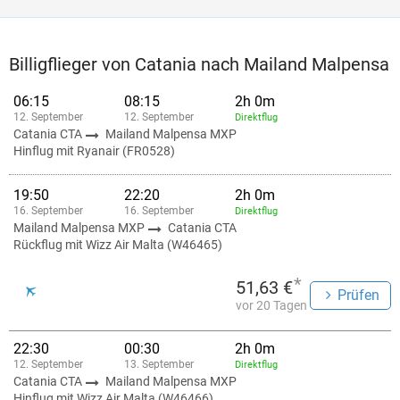
Billigflieger von Catania nach Mailand Malpensa
06:15
08:15
2h 0m
12. September
12. September
Direktflug
Catania CTA
Mailand Malpensa MXP
Hinflug mit Ryanair (FR0528)
19:50
22:20
2h 0m
16. September
16. September
Direktflug
Mailand Malpensa MXP
Catania CTA
Rückflug mit Wizz Air Malta (W46465)
*
51,63 €
Prüfen
vor 20 Tagen
22:30
00:30
2h 0m
12. September
13. September
Direktflug
Catania CTA
Mailand Malpensa MXP
Hinflug mit Wizz Air Malta (W46466)