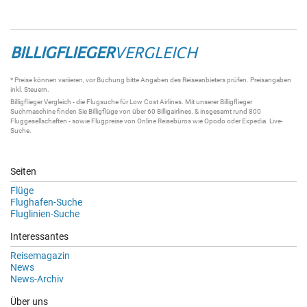
BILLIGFLIEGER
VERGLEICH
* Preise können variieren, vor Buchung bitte Angaben des Reiseanbieters prüfen. Preisangaben
inkl. Steuern.
Billigflieger
Vergleich - die
Flugsuche
für Low Cost Airlines. Mit unserer
Billigflieger
Suchmaschine
finden Sie
Billigflüge
von über 60
Billigairlines
. & insgesamt rund 800
Fluggesellschaften - sowie Flugpreise von Online Reisebüros wie Opodo oder Expedia.
Live-
Suche
.
Seiten
Flüge
Flughafen-Suche
Fluglinien-Suche
Interessantes
Reisemagazin
News
News-Archiv
Über uns