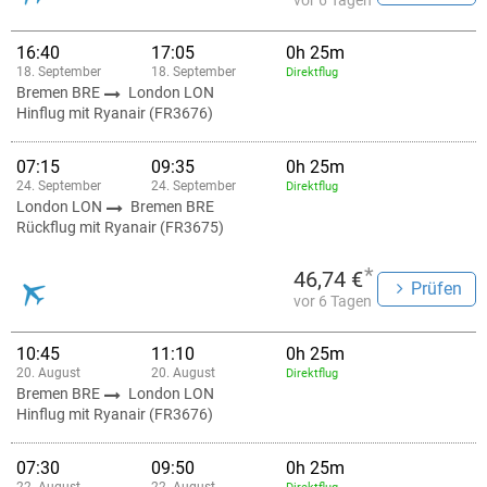
vor 6 Tagen
16:40
17:05
0h 25m
18. September
18. September
Direktflug
Bremen BRE
London LON
Hinflug mit Ryanair (FR3676)
07:15
09:35
0h 25m
24. September
24. September
Direktflug
London LON
Bremen BRE
Rückflug mit Ryanair (FR3675)
*
46,74 €
Prüfen
vor 6 Tagen
10:45
11:10
0h 25m
20. August
20. August
Direktflug
Bremen BRE
London LON
Hinflug mit Ryanair (FR3676)
07:30
09:50
0h 25m