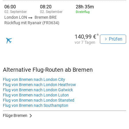
06:00
08:20
28h 35m
02. September
02. September
Direktflug
London LON
Bremen BRE
Rückflug mit Ryanair (FR3634)
*
140,99 €
Prüfen
vor 7 Tagen
Alternative Flug-Routen ab Bremen
Flug von Bremen nach London City
Flug von Bremen nach London Heathrow
Flug von Bremen nach London Gatwick
Flug von Bremen nach London Luton
Flug von Bremen nach London Stansted
Flug von Bremen nach Southampton
Flüge Bremen