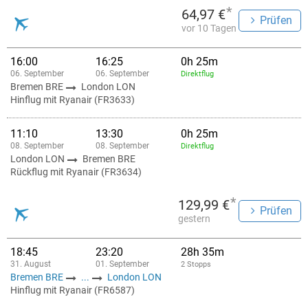
*
64,97 €
Prüfen
vor 10 Tagen
16:00
16:25
0h 25m
06. September
06. September
Direktflug
Bremen BRE
London LON
Hinflug mit Ryanair (FR3633)
11:10
13:30
0h 25m
08. September
08. September
Direktflug
London LON
Bremen BRE
Rückflug mit Ryanair (FR3634)
*
129,99 €
Prüfen
gestern
18:45
23:20
28h 35m
31. August
01. September
2 Stopps
Bremen BRE
...
London LON
Hinflug mit Ryanair (FR6587)