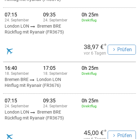
07:15
09:35
0h 25m
24. September
24. September
Direktflug
London LON
Bremen BRE
Rückflug mit Ryanair (FR3675)
*
38,97 €
Prüfen
vor 6 Tagen
16:40
17:05
0h 25m
18. September
18. September
Direktflug
Bremen BRE
London LON
Hinflug mit Ryanair (FR3676)
07:15
09:35
0h 25m
24. September
24. September
Direktflug
London LON
Bremen BRE
Rückflug mit Ryanair (FR3675)
*
45,00 €
Prüfen