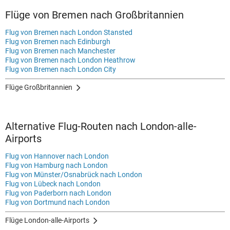
Flüge von Bremen nach Großbritannien
Flug von Bremen nach London Stansted
Flug von Bremen nach Edinburgh
Flug von Bremen nach Manchester
Flug von Bremen nach London Heathrow
Flug von Bremen nach London City
Flüge Großbritannien
Alternative Flug-Routen nach London-alle-
Airports
Flug von Hannover nach London
Flug von Hamburg nach London
Flug von Münster/Osnabrück nach London
Flug von Lübeck nach London
Flug von Paderborn nach London
Flug von Dortmund nach London
Flüge London-alle-Airports