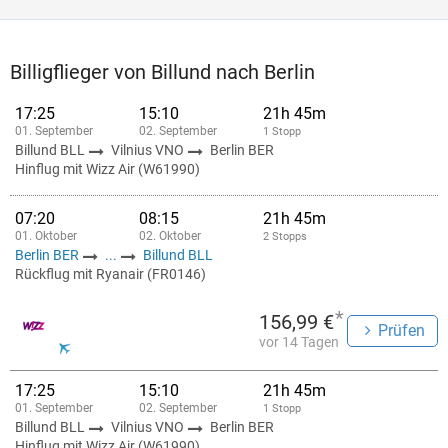
Billigflieger von Billund nach Berlin
17:25
15:10
21h 45m
01. September
02. September
1 Stopp
Billund BLL
Vilnius VNO
Berlin BER
Hinflug mit Wizz Air (W61990)
07:20
08:15
21h 45m
01. Oktober
02. Oktober
2 Stopps
Berlin BER
...
Billund BLL
Rückflug mit Ryanair (FR0146)
*
156,99 €
Prüfen
vor 14 Tagen
17:25
15:10
21h 45m
01. September
02. September
1 Stopp
Billund BLL
Vilnius VNO
Berlin BER
Hinflug mit Wizz Air (W61990)