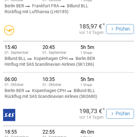
01. Oktober
01. Oktober
1 Stopp
Berlin BER
Frankfurt FRA
Billund BLL
Rückflug mit Lufthansa (LH0185)
*
185,97 €
Prüfen
vor 14 Tagen
15:40
20:45
5h 5m
01. September
01. September
1 Stopp
Billund BLL
Kopenhagen CPH
Berlin BER
Hinflug mit SAS Scandinavian Airlines (SK1286)
06:00
10:35
5h 5m
01. Oktober
01. Oktober
1 Stopp
Berlin BER
Kopenhagen CPH
Billund BLL
Rückflug mit SAS Scandinavian Airlines (SK0680)
*
198,73 €
Prüfen
vor 14 Tagen
18:55
22:55
4h 0m