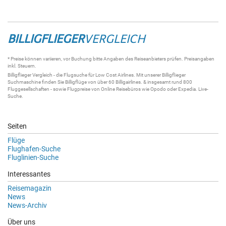
BILLIGFLIEGER
VERGLEICH
* Preise können variieren, vor Buchung bitte Angaben des Reiseanbieters prüfen. Preisangaben
inkl. Steuern.
Billigflieger
Vergleich - die
Flugsuche
für Low Cost Airlines. Mit unserer
Billigflieger
Suchmaschine
finden Sie
Billigflüge
von über 60
Billigairlines
. & insgesamt rund 800
Fluggesellschaften - sowie Flugpreise von Online Reisebüros wie Opodo oder Expedia.
Live-
Suche
.
Seiten
Flüge
Flughafen-Suche
Fluglinien-Suche
Interessantes
Reisemagazin
News
News-Archiv
Über uns