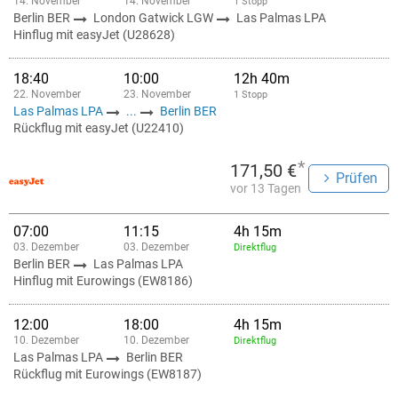
14. November
14. November
1 Stopp
Berlin BER
London Gatwick LGW
Las Palmas LPA
Hinflug mit easyJet (U28628)
18:40
10:00
12h 40m
22. November
23. November
1 Stopp
Las Palmas LPA
...
Berlin BER
Rückflug mit easyJet (U22410)
*
171,50 €
Prüfen
vor 13 Tagen
07:00
11:15
4h 15m
03. Dezember
03. Dezember
Direktflug
Berlin BER
Las Palmas LPA
Hinflug mit Eurowings (EW8186)
12:00
18:00
4h 15m
10. Dezember
10. Dezember
Direktflug
Las Palmas LPA
Berlin BER
Rückflug mit Eurowings (EW8187)