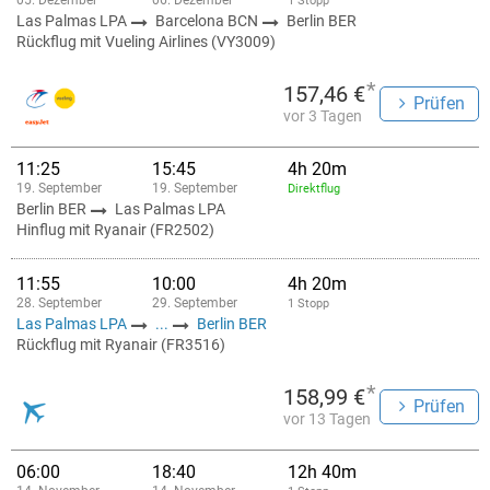
05. Dezember
06. Dezember
1 Stopp
Las Palmas LPA
Barcelona BCN
Berlin BER
Rückflug mit Vueling Airlines (VY3009)
*
157,46 €
Prüfen
vor 3 Tagen
11:25
15:45
4h 20m
19. September
19. September
Direktflug
Berlin BER
Las Palmas LPA
Hinflug mit Ryanair (FR2502)
11:55
10:00
4h 20m
28. September
29. September
1 Stopp
Las Palmas LPA
...
Berlin BER
Rückflug mit Ryanair (FR3516)
*
158,99 €
Prüfen
vor 13 Tagen
06:00
18:40
12h 40m