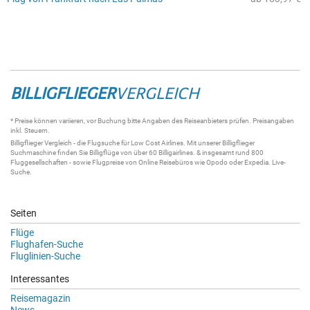
BILLIGFLIEGER
VERGLEICH
* Preise können variieren, vor Buchung bitte Angaben des Reiseanbieters prüfen. Preisangaben
inkl. Steuern.
Billigflieger
Vergleich - die
Flugsuche
für Low Cost Airlines. Mit unserer
Billigflieger
Suchmaschine
finden Sie
Billigflüge
von über 60
Billigairlines
. & insgesamt rund 800
Fluggesellschaften - sowie Flugpreise von Online Reisebüros wie Opodo oder Expedia.
Live-
Suche
.
Seiten
Flüge
Flughafen-Suche
Fluglinien-Suche
Interessantes
Reisemagazin