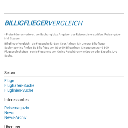
BILLIGFLIEGER
VERGLEICH
* Preise können variieren, vor Buchung bitte Angaben des Reiseanbieters prüfen. Preisangaben
inkl. Steuern.
Billigflieger
Vergleich - die
Flugsuche
für Low Cost Airlines. Mit unserer
Billigflieger
Suchmaschine
finden Sie
Billigflüge
von über 60
Billigairlines
. & insgesamt rund 800
Fluggesellschaften - sowie Flugpreise von Online Reisebüros wie Opodo oder Expedia.
Live-
Suche
.
Seiten
Flüge
Flughafen-Suche
Fluglinien-Suche
Interessantes
Reisemagazin
News
News-Archiv
Über uns