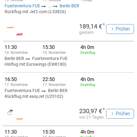
10. Oktober
11. Oktober
1 Stopp
Fuerteventura FUE
...
Berlin BER
Rückflug mit Jet2.com (LS3826)
*
189,14 €
Prüfen
gestern
11:30
15:30
4h 0m
10. November
10. November
Direktflug
Berlin BER
Fuerteventura FUE
Hinflug mit Eurowings (EW8180)
16:50
22:50
4h 0m
17. November
17. November
Direktflug
Fuerteventura FUE
Berlin BER
Rückflug mit easyJet (U25102)
*
230,97 €
Prüfen
vor 21 Tagen
11:30
15:30
4h 0m