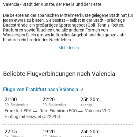
Valencia - Stadt der Künste, der Paella und der Feste
Die belebte an der spanischen Mittelmeerküste gelegene Stadt hat für
jeden etwas zu bieten. Sie besitzt – selbst in der Stadt - prächtige
Badestrände, ein großartiges Sportangebot (Golf, Tennis, Reiten,
Radfahren sowie Tauchen und alle anderen Formen von
Wassersport), ein großes kulturelles Angebot und das ganze Jahr
hindurch ein brodelndes Nachtleben.
Mehr lesen
Beliebte Flugverbindungen nach Valencia
Flüge von Frankfurt nach Valencia
21:00
22:20
25h 20m
29. September
30. September
1 Stopp
Frankfurt FRA
Rom-Fiumicino FCO
Valencia VLC
Hinflug mit easyJet (U22995)
22:15
19:20
25h 20m