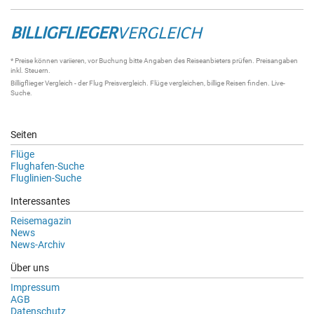
BILLIGFLIEGER
VERGLEICH
* Preise können variieren, vor Buchung bitte Angaben des Reiseanbieters prüfen. Preisangaben
inkl. Steuern.
Billigflieger Vergleich
- der
Flug Preisvergleich
.
Flüge vergleichen
, billige
Reisen
finden.
Live-
Suche
.
Seiten
Flüge
Flughafen-Suche
Fluglinien-Suche
Interessantes
Reisemagazin
News
News-Archiv
Über uns
Impressum
AGB
Datenschutz