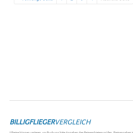
BILLIGFLIEGER
VERGLEICH
* Preise können variieren, vor Buchung bitte Angaben des Reiseanbieters prüfen. Preisangaben i