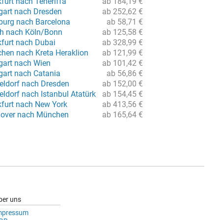
furt nach Teneriffa
ab 184,19 €
tgart nach Dresden
ab 252,62 €
burg nach Barcelona
ab 58,71 €
ch nach Köln/Bonn
ab 125,58 €
kfurt nach Dubai
ab 328,99 €
hen nach Kreta Heraklion
ab 121,99 €
tgart nach Wien
ab 101,42 €
gart nach Catania
ab 56,86 €
eldorf nach Dresden
ab 152,00 €
ldorf nach Istanbul Atatürk
ab 154,45 €
kfurt nach New York
ab 413,56 €
nover nach München
ab 165,64 €
ber uns
mpressum