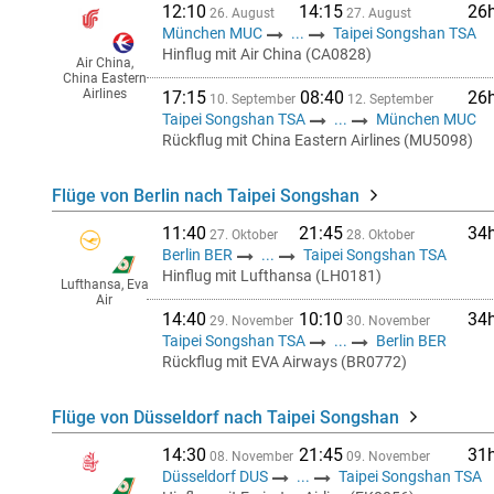
12:10
14:15
26
26. August
27. August
München MUC
...
Taipei Songshan TSA
Hinflug mit Air China (CA0828)
Air China,
China Eastern
Airlines
17:15
08:40
26
10. September
12. September
Taipei Songshan TSA
...
München MUC
Rückflug mit China Eastern Airlines (MU5098)
Flüge von Berlin nach Taipei Songshan
11:40
21:45
34
27. Oktober
28. Oktober
Berlin BER
...
Taipei Songshan TSA
Hinflug mit Lufthansa (LH0181)
Lufthansa, Eva
Air
14:40
10:10
34
29. November
30. November
Taipei Songshan TSA
...
Berlin BER
Rückflug mit EVA Airways (BR0772)
Flüge von Düsseldorf nach Taipei Songshan
14:30
21:45
31
08. November
09. November
Düsseldorf DUS
...
Taipei Songshan TSA