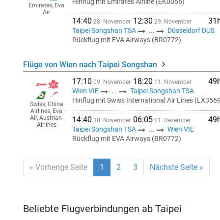
Hinflug mit Emirates Airline (EK0056)
Emirates, Eva
Air
14:40
12:30
31
28. November
29. November
Taipei Songshan TSA
...
Düsseldorf DUS
Rückflug mit EVA Airways (BR0772)
Flüge von Wien nach Taipei Songshan
17:10
18:20
49
09. November
11. November
Wien VIE
...
Taipei Songshan TSA
Hinflug mit Swiss International Air Lines (LX356
Swiss, China
Airlines, Eva
Air, Austrian-
14:40
06:05
49
30. November
01. Dezember
Airlines
Taipei Songshan TSA
...
Wien VIE
Rückflug mit EVA Airways (BR0772)
« Vorherige Seite
1
2
3
Nächste Seite »
Beliebte Flugverbindungen ab Taipei