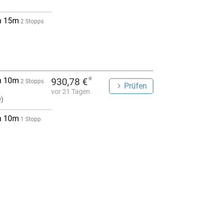
h 15m
2 Stopps
*
h 10m
930,78 €
2 Stopps
Prüfen
vor 21 Tagen
9)
h 10m
1 Stopp