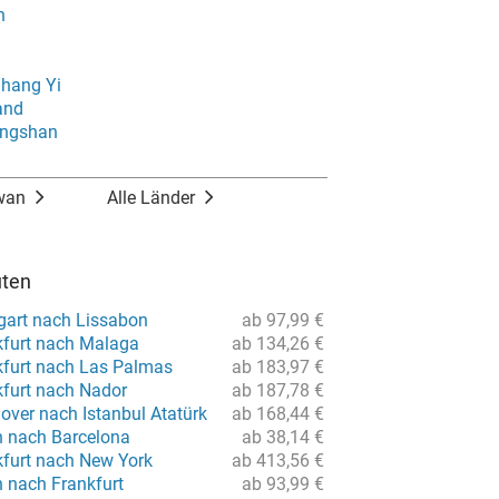
n
hang Yi
and
ongshan
iwan
Alle Länder
uten
tgart nach Lissabon
ab 97,99 €
kfurt nach Malaga
ab 134,26 €
kfurt nach Las Palmas
ab 183,97 €
kfurt nach Nador
ab 187,78 €
over nach Istanbul Atatürk
ab 168,44 €
n nach Barcelona
ab 38,14 €
kfurt nach New York
ab 413,56 €
n nach Frankfurt
ab 93,99 €