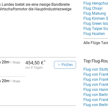
Flug Hengchu
Landes bietet sie eine riesige Bandbreite
Flug Chiayi
Wirtschaftsmotor die Hauptindustriezweige
Flug Makung
Flug Kinmen S
Flug Green Isl
Flug Taipei S
Flug Hualien
Alle Flüge Ta
Top Flug-Ro
*
h 20m
454,50 €
1 Stopp
Prüfen
vor 8 Tagen
Flug von Stut
Flug von Fran
Flug von Fran
h 20m
1 Stopp
Flug von Fran
Flug von Hann
Flug von Berli
Flug von Fran
Flug von Berli