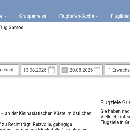
ge
Gruppenreise
Flughafen-Suche
Fluglini
Flug Samos
Flugziele Gr
Sie haben nac
– an der Kleinasiatischen Küste im östlichen
Vielleicht inte
Flugziele in G
zu Recht trägt: Reizvolle, gebirgige
hmten ,,samischen Muskateller’’, zu glänzen