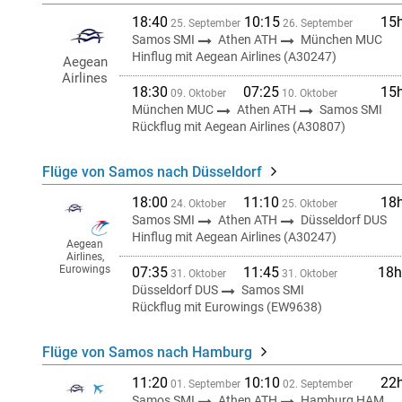
18:40
10:15
15
25. September
26. September
Samos SMI
Athen ATH
München MUC
Hinflug mit Aegean Airlines (A30247)
Aegean
Airlines
18:30
07:25
15
09. Oktober
10. Oktober
München MUC
Athen ATH
Samos SMI
Rückflug mit Aegean Airlines (A30807)
Flüge von Samos nach Düsseldorf
18:00
11:10
18
24. Oktober
25. Oktober
Samos SMI
Athen ATH
Düsseldorf DUS
Hinflug mit Aegean Airlines (A30247)
Aegean
Airlines,
Eurowings
07:35
11:45
18h
31. Oktober
31. Oktober
Düsseldorf DUS
Samos SMI
Rückflug mit Eurowings (EW9638)
Flüge von Samos nach Hamburg
11:20
10:10
22
01. September
02. September
Samos SMI
Athen ATH
Hamburg HAM