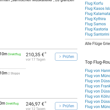
Flug Korfu
Flug Kasos Is
Flug Kalamat
Flug Kythira
Flug Samos
Flug Kastoria
Flug Santorini
Alle Flüge Gri
*
 10m
210,35 €
Direktflug
Prüfen
vor 17 Tagen
Top Flug-Ro
Flug von Hann
 10m
2 Stopps
Flug von Münc
Flug von Düsse
Flug von Fran
Flug von Düss
Flug von Köln
Flug von Düss
*
 0m
246,97 €
Direktflug
Prüfen
Flug von Münc
vor 12 Tagen