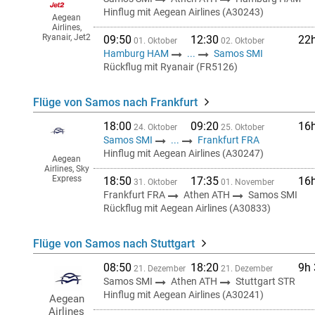
Hinflug mit Aegean Airlines (A30243)
Aegean
Airlines,
Ryanair, Jet2
09:50
12:30
22
01. Oktober
02. Oktober
Hamburg HAM
...
Samos SMI
Rückflug mit Ryanair (FR5126)
Flüge von Samos nach Frankfurt
18:00
09:20
16
24. Oktober
25. Oktober
Samos SMI
...
Frankfurt FRA
Hinflug mit Aegean Airlines (A30247)
Aegean
Airlines, Sky
Express
18:50
17:35
16
31. Oktober
01. November
Frankfurt FRA
Athen ATH
Samos SMI
Rückflug mit Aegean Airlines (A30833)
Flüge von Samos nach Stuttgart
08:50
18:20
9h
21. Dezember
21. Dezember
Samos SMI
Athen ATH
Stuttgart STR
Hinflug mit Aegean Airlines (A30241)
Aegean
Airlines