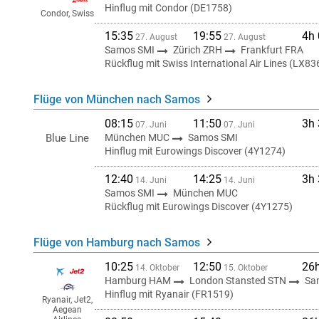
Hinflug mit Condor (DE1758)
Condor, Swiss
15:35
19:55
4h
27. August
27. August
Samos SMI
Zürich ZRH
Frankfurt FRA
Rückflug mit Swiss International Air Lines (LX83
Flüge von München nach Samos
08:15
11:50
3h
07. Juni
07. Juni
Blue Line
München MUC
Samos SMI
Hinflug mit Eurowings Discover (4Y1274)
12:40
14:25
3h
14. Juni
14. Juni
Samos SMI
München MUC
Rückflug mit Eurowings Discover (4Y1275)
Flüge von Hamburg nach Samos
10:25
12:50
26
14. Oktober
15. Oktober
Hamburg HAM
London Stansted STN
Sa
Hinflug mit Ryanair (FR1519)
Ryanair, Jet2,
Aegean