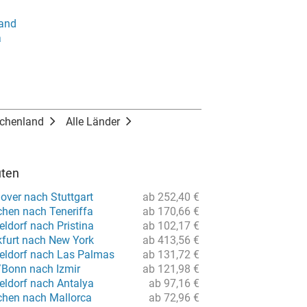
land
a
echenland
Alle Länder
uten
over nach Stuttgart
ab 252,40 €
hen nach Teneriffa
ab 170,66 €
ldorf nach Pristina
ab 102,17 €
kfurt nach New York
ab 413,56 €
eldorf nach Las Palmas
ab 131,72 €
/Bonn nach Izmir
ab 121,98 €
eldorf nach Antalya
ab 97,16 €
hen nach Mallorca
ab 72,96 €