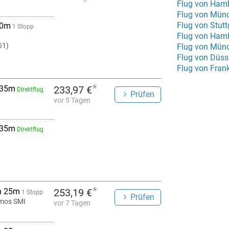
Flug von Hamb
Flug von Stut
 0m
1 Stopp
Flug von Ham
61)
Flug von Münc
Flug von Düss
Flug von Fran
*
 35m
233,97 €
Direktflug
Prüfen
vor 5 Tagen
 35m
Direktflug
*
h 25m
253,19 €
1 Stopp
Prüfen
mos SMI
vor 7 Tagen