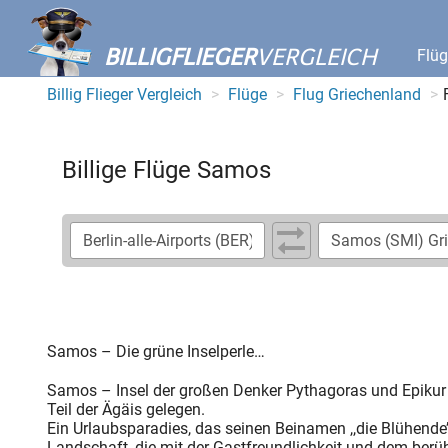
BILLIGFLIEGER
VERGLEICH
Flü
Billig Flieger Vergleich
Flüge
Flug Griechenland
Billige Flüge Samos
Samos – Die grüne Inselperle…
Samos – Insel der großen Denker Pythagoras und Epikur 
Teil der Ägäis gelegen.
Ein Urlaubsparadies, das seinen Beinamen ,,die Blühende’’ 
Landschaft, die mit der Gastfreundlichkeit und dem berü