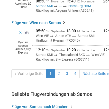
Airlines,
08:50
15:40
26
11. November
12. November
Aerolinea LC
Samos SMI
...
Hamburg HAM
Busre
Rückflug mit Aegean Airlines (A30241)
Flüge von Wien nach Samos
05:50
18:00
12
14. September
14. September
Wien VIE
Athen ATH
Samos SMI
Hinflug mit Ryanair (FR0045)
Ryanair,
Aegean
Airlines, Sky
12:10
10:20
12
24. September
25. September
Express
Samos SMI
Thessaloniki SKG
Wien VIE
Rückflug mit Sky Express (GQ0511)
« Vorherige Seite
1
2
3
4
Nächste Seite »
Beliebte Flugverbindungen ab Samos
Flüge von Samos nach München