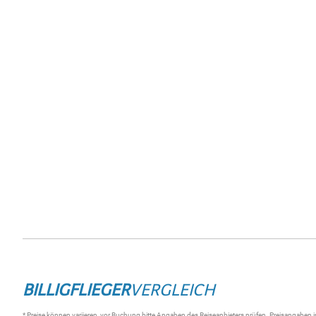
BILLIGFLIEGER
VERGLEICH
* Preise können variieren, vor Buchung bitte Angaben des Reiseanbieters prüfen. Preisangaben i