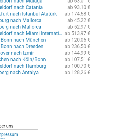
eldorf nach Malaga
ab 63,01 €
eldorf nach Catania
ab 93,10 €
furt nach Istanbul Atatürk
ab 174,58 €
urg nach Mallorca
ab 45,22 €
berg nach Mallorca
ab 52,97 €
Flug von Düsseldorf nach Miami International
ab 513,97 €
n/Bonn nach München
ab 120,06 €
/Bonn nach Dresden
ab 236,50 €
over nach Izmir
ab 144,99 €
chen nach Köln/Bonn
ab 107,51 €
eldorf nach Hamburg
ab 100,70 €
berg nach Antalya
ab 128,26 €
ber uns
mpressum