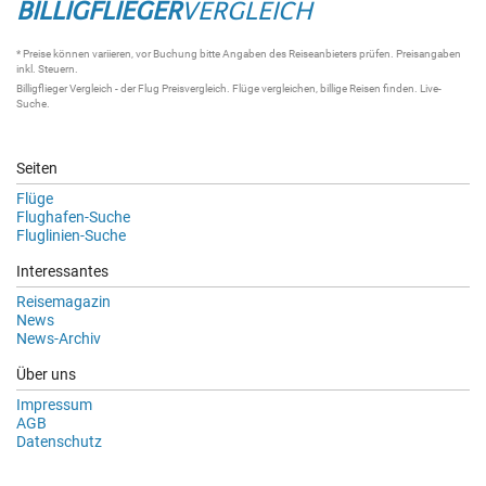
BILLIGFLIEGER
VERGLEICH
* Preise können variieren, vor Buchung bitte Angaben des Reiseanbieters prüfen. Preisangaben
inkl. Steuern.
Billigflieger Vergleich
- der
Flug Preisvergleich
.
Flüge vergleichen
, billige
Reisen
finden.
Live-
Suche
.
Seiten
Flüge
Flughafen-Suche
Fluglinien-Suche
Interessantes
Reisemagazin
News
News-Archiv
Über uns
Impressum
AGB
Datenschutz