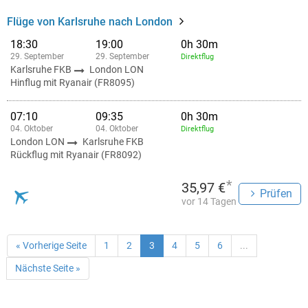
Flüge von Karlsruhe nach London
18:30
19:00
0h 30m
29. September
29. September
Direktflug
Karlsruhe FKB
London LON
Hinflug mit Ryanair (FR8095)
07:10
09:35
0h 30m
04. Oktober
04. Oktober
Direktflug
London LON
Karlsruhe FKB
Rückflug mit Ryanair (FR8092)
*
35,97 €
Prüfen
vor 14 Tagen
« Vorherige Seite
1
2
3
4
5
6
...
Nächste Seite »