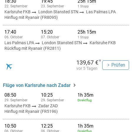
18:30
19:45
25h 15m
22. September
23. September
1 Stopp
Karlsruhe FKB
London Stansted STN
Las Palmas LPA
Hinflug mit Ryanair (FR8095)
17:40
15:20
25h 15m
06. Oktober
07. Oktober
1 Stopp
Las Palmas LPA
London Stansted STN
Karlsruhe FKB
Rückflug mit Ryanair (FR2811)
*
139,67 €
Prüfen
vor 5 Tagen
Flüge von Karlsruhe nach Zadar
08:50
10:25
1h 35m
29. September
29. September
Direktflug
Karlsruhe FKB
Zadar ZAD
Hinflug mit Ryanair (FR5196)
10:50
12:25
1h 35m
06. Oktober
06. Oktober
Direktflug