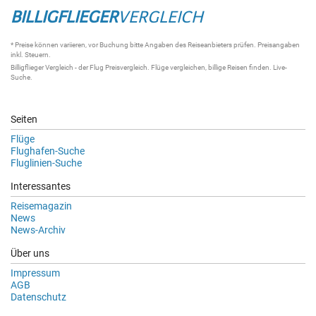
BILLIGFLIEGER
VERGLEICH
* Preise können variieren, vor Buchung bitte Angaben des Reiseanbieters prüfen. Preisangaben
inkl. Steuern.
Billigflieger Vergleich
- der
Flug Preisvergleich
.
Flüge vergleichen
, billige
Reisen
finden.
Live-
Suche
.
Seiten
Flüge
Flughafen-Suche
Fluglinien-Suche
Interessantes
Reisemagazin
News
News-Archiv
Über uns
Impressum
AGB
Datenschutz