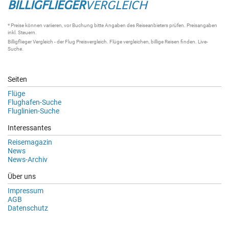
BILLIGFLIEGER
VERGLEICH
* Preise können variieren, vor Buchung bitte Angaben des Reiseanbieters prüfen. Preisangaben
inkl. Steuern.
Billigflieger Vergleich
- der
Flug Preisvergleich
.
Flüge vergleichen
, billige
Reisen
finden.
Live-
Suche
.
Seiten
Flüge
Flughafen-Suche
Fluglinien-Suche
Interessantes
Reisemagazin
News
News-Archiv
Über uns
Impressum
AGB
Datenschutz