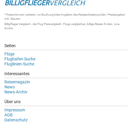
BILLIGFLIEGER
VERGLEICH
* Preise können variieren, vor Buchung bitte Angaben des Reiseanbieters prüfen. Preisangaben
inkl. Steuern.
Billigflieger Vergleich
- der
Flug Preisvergleich
.
Flüge vergleichen
, billige
Reisen
finden.
Live-
Suche
.
Seiten
Flüge
Flughafen-Suche
Fluglinien-Suche
Interessantes
Reisemagazin
News
News-Archiv
Über uns
Impressum
AGB
Datenschutz