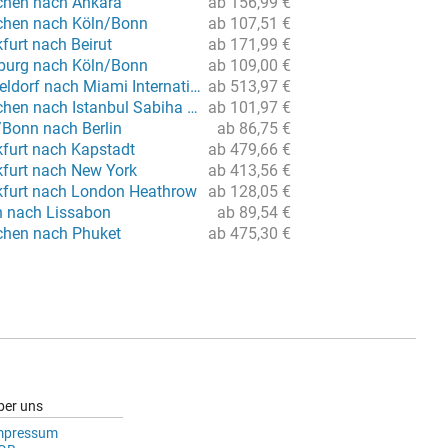
chen nach Ankara
ab 156,99 €
chen nach Köln/Bonn
ab 107,51 €
furt nach Beirut
ab 171,99 €
burg nach Köln/Bonn
ab 109,00 €
Flug von Düsseldorf nach Miami International
ab 513,97 €
Flug von München nach Istanbul Sabiha Gökcen
ab 101,97 €
/Bonn nach Berlin
ab 86,75 €
kfurt nach Kapstadt
ab 479,66 €
kfurt nach New York
ab 413,56 €
kfurt nach London Heathrow
ab 128,05 €
in nach Lissabon
ab 89,54 €
chen nach Phuket
ab 475,30 €
ber uns
mpressum