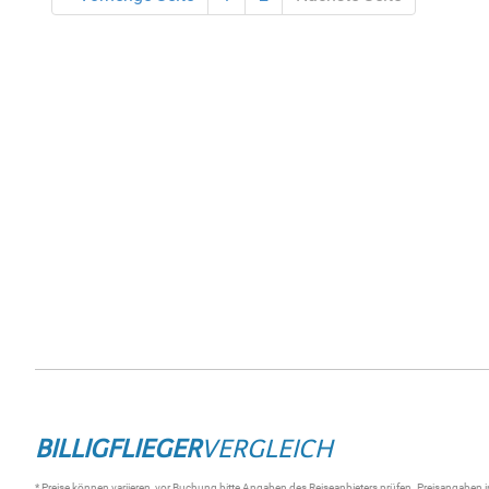
BILLIGFLIEGER
VERGLEICH
* Preise können variieren, vor Buchung bitte Angaben des Reiseanbieters prüfen. Preisangaben i