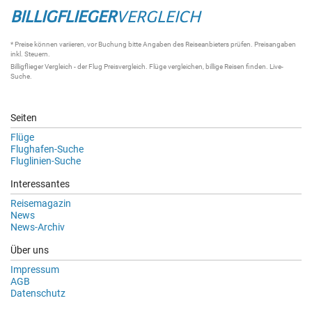
BILLIGFLIEGER
VERGLEICH
* Preise können variieren, vor Buchung bitte Angaben des Reiseanbieters prüfen. Preisangaben
inkl. Steuern.
Billigflieger Vergleich
- der
Flug Preisvergleich
.
Flüge vergleichen
, billige
Reisen
finden.
Live-
Suche
.
Seiten
Flüge
Flughafen-Suche
Fluglinien-Suche
Interessantes
Reisemagazin
News
News-Archiv
Über uns
Impressum
AGB
Datenschutz