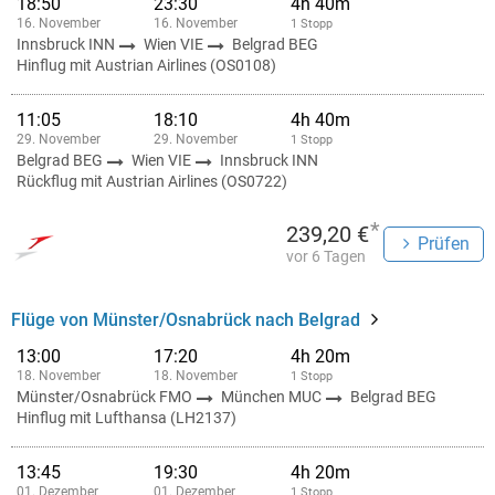
18:50
23:30
4h 40m
16. November
16. November
1 Stopp
Innsbruck INN
Wien VIE
Belgrad BEG
Hinflug mit Austrian Airlines (OS0108)
11:05
18:10
4h 40m
29. November
29. November
1 Stopp
Belgrad BEG
Wien VIE
Innsbruck INN
Rückflug mit Austrian Airlines (OS0722)
*
239,20 €
Prüfen
vor 6 Tagen
Flüge von Münster/Osnabrück nach Belgrad
13:00
17:20
4h 20m
18. November
18. November
1 Stopp
Münster/Osnabrück FMO
München MUC
Belgrad BEG
Hinflug mit Lufthansa (LH2137)
13:45
19:30
4h 20m
01. Dezember
01. Dezember
1 Stopp