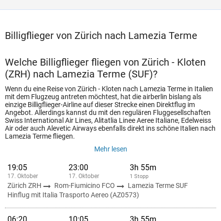
Billigflieger von Zürich nach Lamezia Terme
Welche Billigflieger fliegen von Zürich - Kloten
(ZRH) nach Lamezia Terme (SUF)?
Wenn du eine Reise von Zürich - Kloten nach Lamezia Terme in Italien
mit dem Flugzeug antreten möchtest, hat die airberlin bislang als
einzige Billigflieger-Airline auf dieser Strecke einen Direktflug im
Angebot. Allerdings kannst du mit den regulären Fluggesellschaften
Swiss International Air Lines, Alitatlia Linee Aeree Italiane, Edelweiss
Air oder auch Alevetic Airways ebenfalls direkt ins schöne Italien nach
Lamezia Terme fliegen.
Mehr lesen
19:05
23:00
3h 55m
17. Oktober
17. Oktober
1 Stopp
Zürich ZRH
Rom-Fiumicino FCO
Lamezia Terme SUF
Hinflug mit Italia Trasporto Aereo (AZ0573)
06:20
10:05
3h 55m