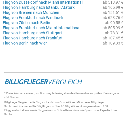
Flug von Düsseldorf nach Miami International
ab 513,97 €
Flug von Hamburg nach Istanbul Atatürk
ab 165,99 €
Flug von Bremen nach München
ab 151,61 €
Flug von Frankfurt nach Windhoek
ab 623,76 €
Flug von Zürich nach Berlin
ab 90,55 €
Flug von Frankfurt nach Miami International
ab 505,99 €
Flug von Hamburg nach Stuttgart
ab 78,31 €
Flug von Hamburg nach Frankfurt
ab 107,45 €
Flug von Berlin nach Wien
ab 109,33 €
BILLIGFLIEGER
VERGLEICH
* Preise können variieren, vor Buchung bitte Angaben des Reiseanbieters prüfen. Preisangaben
inkl. Steuern.
Billigflieger
Vergleich - die
Flugsuche
für Low Cost Airlines. Mit unserer
Billigflieger
Suchmaschine
finden Sie
Billigflüge
von über 60
Billigairlines
. & insgesamt rund 800
Fluggesellschaften - sowie Flugpreise von Online Reisebüros wie Opodo oder Expedia.
Live-
Suche
.