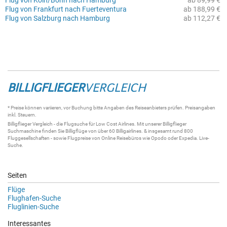
Flug von Köln/Bonn nach Hamburg
ab 89,99 €
Flug von Frankfurt nach Fuerteventura
ab 188,99 €
Flug von Salzburg nach Hamburg
ab 112,27 €
BILLIGFLIEGER
VERGLEICH
* Preise können variieren, vor Buchung bitte Angaben des Reiseanbieters prüfen. Preisangaben
inkl. Steuern.
Billigflieger
Vergleich - die
Flugsuche
für Low Cost Airlines. Mit unserer
Billigflieger
Suchmaschine
finden Sie
Billigflüge
von über 60
Billigairlines
. & insgesamt rund 800
Fluggesellschaften - sowie Flugpreise von Online Reisebüros wie Opodo oder Expedia.
Live-
Suche
.
Seiten
Flüge
Flughafen-Suche
Fluglinien-Suche
Interessantes