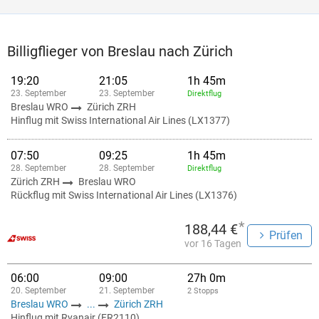
Billigflieger von Breslau nach Zürich
19:20
21:05
1h 45m
23. September
23. September
Direktflug
Breslau WRO
Zürich ZRH
Hinflug mit Swiss International Air Lines (LX1377)
07:50
09:25
1h 45m
28. September
28. September
Direktflug
Zürich ZRH
Breslau WRO
Rückflug mit Swiss International Air Lines (LX1376)
*
188,44 €
Prüfen
vor 16 Tagen
06:00
09:00
27h 0m
20. September
21. September
2 Stopps
Breslau WRO
...
Zürich ZRH
Hinflug mit Ryanair (FR2110)