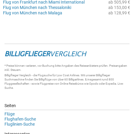
Flug von Frankfurt nach Miami International
ab 505,99 €
Flug von München nach Thessaloniki
ab 153,00 €
Flug von München nach Malaga
ab 128,99 €
BILLIGFLIEGER
VERGLEICH
* Preise können variieren, vor Buchung bitte Angaben des Reiseanbieters prüfen. Preisangaben
inkl. Steuern.
Billigflieger
Vergleich - die
Flugsuche
für Low Cost Airlines. Mit unserer
Billigflieger
Suchmaschine
finden Sie
Billigflüge
von über 60
Billigairlines
. & insgesamt rund 800
Fluggesellschaften - sowie Flugpreise von Online Reisebüros wie Opodo oder Expedia.
Live-
Suche
.
Seiten
Flüge
Flughafen-Suche
Fluglinien-Suche