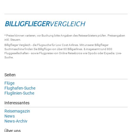
BILLIGFLIEGER
VERGLEICH
* Preise können variieren, vor Buchung bitte Angaben des Reiseanbieters prüfen. Preisangaben
inkl. Steuern.
Billigflieger
Vergleich - die
Flugsuche
für Low Cost Airlines. Mit unserer
Billigflieger
Suchmaschine
finden Sie
Billigflüge
von über 60
Billigairlines
. & insgesamt rund 800
Fluggesellschaften - sowie Flugpreise von Online Reisebüros wie Opodo oder Expedia.
Live-
Suche
.
Seiten
Flüge
Flughafen-Suche
Fluglinien-Suche
Interessantes
Reisemagazin
News
News-Archiv
Über uns