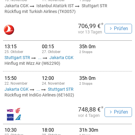
10. November
11. November
1 Stopp
Jakarta CGK
Istanbul Atatürk IST
Stuttgart STR
Rückflug mit Turkish Airlines (TK0057)
*
706,99 €
Prüfen
vor 13 Tagen
13:15
00:15
35h 0m
25. Oktober
27. Oktober
2 Stopps
Stuttgart STR
...
Jakarta CGK
Hinflug mit Wizz Air (W62290)
15:50
12:00
35h 0m
22. November
24. November
2 Stopps
Jakarta CGK
...
Stuttgart STR
Rückflug mit IndiGo Airlines (6E1602)
*
748,88 €
Prüfen
vor 4 Tagen
10:30
18:00
31h 30m