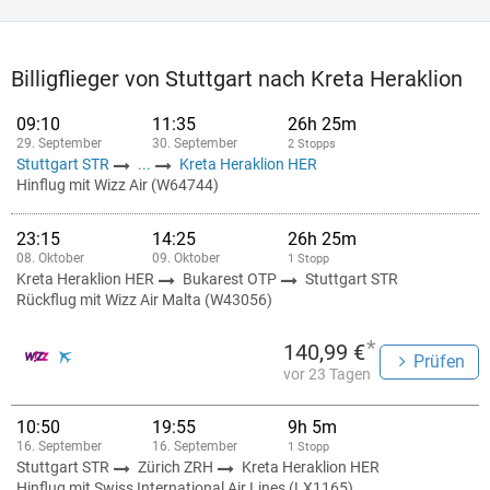
Billigflieger von Stuttgart nach Kreta Heraklion
09:10
11:35
26h 25m
29. September
30. September
2 Stopps
Stuttgart STR
...
Kreta Heraklion HER
Hinflug mit Wizz Air (W64744)
23:15
14:25
26h 25m
08. Oktober
09. Oktober
1 Stopp
Kreta Heraklion HER
Bukarest OTP
Stuttgart STR
Rückflug mit Wizz Air Malta (W43056)
*
140,99 €
Prüfen
vor 23 Tagen
10:50
19:55
9h 5m
16. September
16. September
1 Stopp
Stuttgart STR
Zürich ZRH
Kreta Heraklion HER
Hinflug mit Swiss International Air Lines (LX1165)