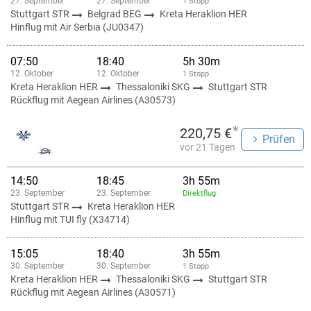
27. September
27. September
1 Stopp
Stuttgart STR
Belgrad BEG
Kreta Heraklion HER
Hinflug mit Air Serbia (JU0347)
07:50
18:40
5h 30m
12. Oktober
12. Oktober
1 Stopp
Kreta Heraklion HER
Thessaloniki SKG
Stuttgart STR
Rückflug mit Aegean Airlines (A30573)
*
220,75 €
Prüfen
vor 21 Tagen
14:50
18:45
3h 55m
23. September
23. September
Direktflug
Stuttgart STR
Kreta Heraklion HER
Hinflug mit TUI fly (X34714)
15:05
18:40
3h 55m
30. September
30. September
1 Stopp
Kreta Heraklion HER
Thessaloniki SKG
Stuttgart STR
Rückflug mit Aegean Airlines (A30571)