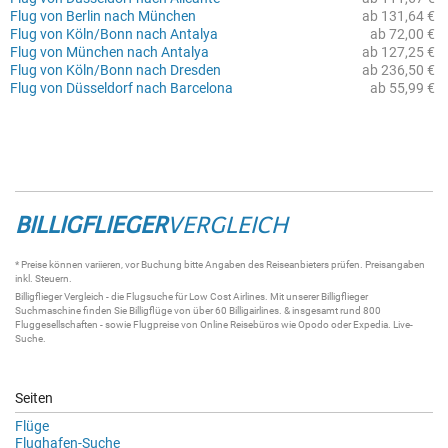
Flug von Berlin nach München
ab 131,64 €
Flug von Köln/Bonn nach Antalya
ab 72,00 €
Flug von München nach Antalya
ab 127,25 €
Flug von Köln/Bonn nach Dresden
ab 236,50 €
Flug von Düsseldorf nach Barcelona
ab 55,99 €
BILLIGFLIEGER
VERGLEICH
* Preise können variieren, vor Buchung bitte Angaben des Reiseanbieters prüfen. Preisangaben
inkl. Steuern.
Billigflieger
Vergleich - die
Flugsuche
für Low Cost Airlines. Mit unserer
Billigflieger
Suchmaschine
finden Sie
Billigflüge
von über 60
Billigairlines
. & insgesamt rund 800
Fluggesellschaften - sowie Flugpreise von Online Reisebüros wie Opodo oder Expedia.
Live-
Suche
.
Seiten
Flüge
Flughafen-Suche