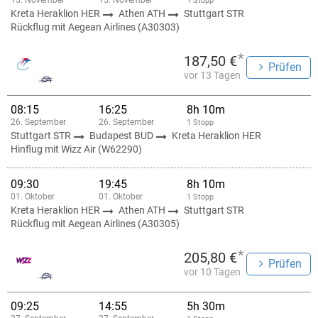
15. November
15. November
1 Stopp
Kreta Heraklion HER
Athen ATH
Stuttgart STR
Rückflug mit Aegean Airlines (A30303)
*
187,50 €
Prüfen
vor 13 Tagen
08:15
16:25
8h 10m
26. September
26. September
1 Stopp
Stuttgart STR
Budapest BUD
Kreta Heraklion HER
Hinflug mit Wizz Air (W62290)
09:30
19:45
8h 10m
01. Oktober
01. Oktober
1 Stopp
Kreta Heraklion HER
Athen ATH
Stuttgart STR
Rückflug mit Aegean Airlines (A30305)
*
205,80 €
Prüfen
vor 10 Tagen
09:25
14:55
5h 30m