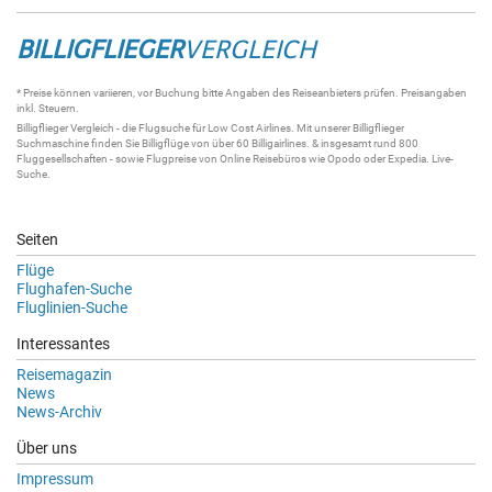
BILLIGFLIEGER
VERGLEICH
* Preise können variieren, vor Buchung bitte Angaben des Reiseanbieters prüfen. Preisangaben
inkl. Steuern.
Billigflieger
Vergleich - die
Flugsuche
für Low Cost Airlines. Mit unserer
Billigflieger
Suchmaschine
finden Sie
Billigflüge
von über 60
Billigairlines
. & insgesamt rund 800
Fluggesellschaften - sowie Flugpreise von Online Reisebüros wie Opodo oder Expedia.
Live-
Suche
.
Seiten
Flüge
Flughafen-Suche
Fluglinien-Suche
Interessantes
Reisemagazin
News
News-Archiv
Über uns
Impressum