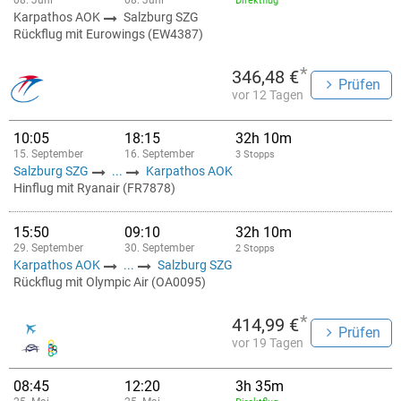
08. Juni
08. Juni
Direktflug
Karpathos AOK
Salzburg SZG
Rückflug mit Eurowings (EW4387)
*
346,48 €
Prüfen
vor 12 Tagen
10:05
18:15
32h 10m
15. September
16. September
3 Stopps
Salzburg SZG
...
Karpathos AOK
Hinflug mit Ryanair (FR7878)
15:50
09:10
32h 10m
29. September
30. September
2 Stopps
Karpathos AOK
...
Salzburg SZG
Rückflug mit Olympic Air (OA0095)
*
414,99 €
Prüfen
vor 19 Tagen
08:45
12:20
3h 35m