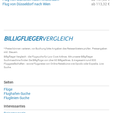
Flug von Düsseldorf nach Wien
ab 113,32 €
BILLIGFLIEGER
VERGLEICH
* Preise können variieren, vor Buchung bitte Angaben des Reiseanbieters prüfen. Preisangaben
inkl. Steuern.
Billigflieger
Vergleich - die
Flugsuche
für Low Cost Airlines. Mit unserer
Billigflieger
Suchmaschine
finden Sie
Billigflüge
von über 60
Billigairlines
. & insgesamt rund 800
Fluggesellschaften - sowie Flugpreise von Online Reisebüros wie Opodo oder Expedia.
Live-
Suche
.
Seiten
Flüge
Flughafen-Suche
Fluglinien-Suche
Interessantes