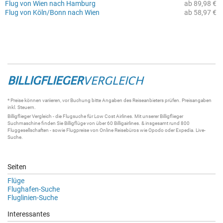
Flug von Wien nach Hamburg
ab 89,98 €
Flug von Köln/Bonn nach Wien
ab 58,97 €
BILLIGFLIEGER
VERGLEICH
* Preise können variieren, vor Buchung bitte Angaben des Reiseanbieters prüfen. Preisangaben
inkl. Steuern.
Billigflieger
Vergleich - die
Flugsuche
für Low Cost Airlines. Mit unserer
Billigflieger
Suchmaschine
finden Sie
Billigflüge
von über 60
Billigairlines
. & insgesamt rund 800
Fluggesellschaften - sowie Flugpreise von Online Reisebüros wie Opodo oder Expedia.
Live-
Suche
.
Seiten
Flüge
Flughafen-Suche
Fluglinien-Suche
Interessantes