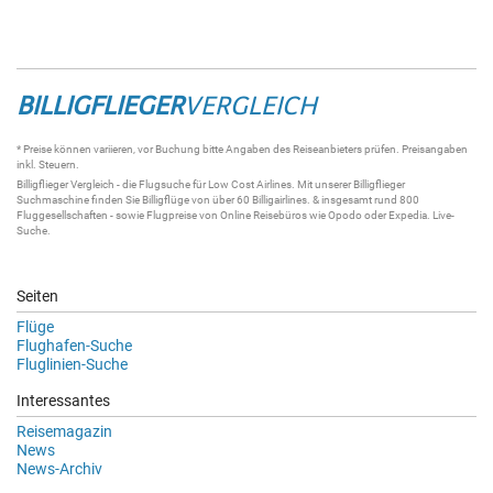
BILLIGFLIEGER
VERGLEICH
* Preise können variieren, vor Buchung bitte Angaben des Reiseanbieters prüfen. Preisangaben
inkl. Steuern.
Billigflieger
Vergleich - die
Flugsuche
für Low Cost Airlines. Mit unserer
Billigflieger
Suchmaschine
finden Sie
Billigflüge
von über 60
Billigairlines
. & insgesamt rund 800
Fluggesellschaften - sowie Flugpreise von Online Reisebüros wie Opodo oder Expedia.
Live-
Suche
.
Seiten
Flüge
Flughafen-Suche
Fluglinien-Suche
Interessantes
Reisemagazin
News
News-Archiv