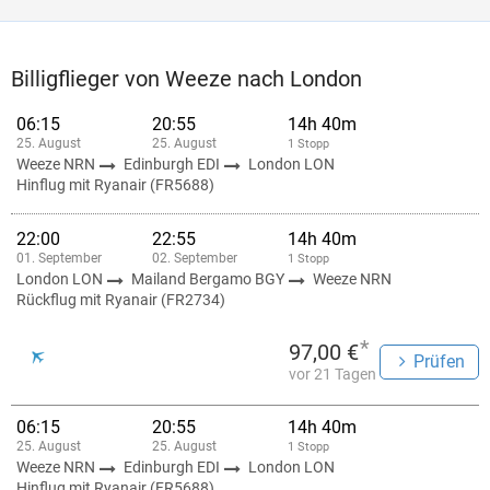
Billigflieger von Weeze nach London
06:15
20:55
14h 40m
25. August
25. August
1 Stopp
Weeze NRN
Edinburgh EDI
London LON
Hinflug mit Ryanair (FR5688)
22:00
22:55
14h 40m
01. September
02. September
1 Stopp
London LON
Mailand Bergamo BGY
Weeze NRN
Rückflug mit Ryanair (FR2734)
*
97,00 €
Prüfen
vor 21 Tagen
06:15
20:55
14h 40m
25. August
25. August
1 Stopp
Weeze NRN
Edinburgh EDI
London LON
Hinflug mit Ryanair (FR5688)