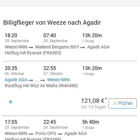
Billigflieger von Weeze nach Agadir
18:20
07:40
13h 20m
29. September
30. September
1 Stopp
Weeze NRN
Mailand Bergamo BGY
Agadir AGA
Hinflug mit Ryanair (FR0485)
20:35
22:55
13h 20m
06. Oktober
07. Oktober
1 Stopp
Agadir AGA
...
Weeze NRN
Rückflug mit Wizz Air Malta (W46488)
*
121,08 €
Prüfen
vor 14 Tagen
17:05
22:45
5h 40m
29. September
29. September
1 Stopp
Weeze NRN
Porto OPO
Agadir AGA
Hinflug mit Ryanair (FR5489)