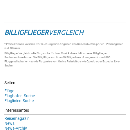
BILLIGFLIEGER
VERGLEICH
* Preise können variieren, vor Buchung bitte Angaben des Reiseanbieters prüfen. Preisangaben
inkl. Steuern.
Billigflieger
Vergleich - die
Flugsuche
für Low Cost Airlines. Mit unserer
Billigflieger
Suchmaschine
finden Sie
Billigflüge
von über 60
Billigairlines
. & insgesamt rund 800
Fluggesellschaften - sowie Flugpreise von Online Reisebüros wie Opodo oder Expedia.
Live-
Suche
.
Seiten
Flüge
Flughafen-Suche
Fluglinien-Suche
Interessantes
Reisemagazin
News
News-Archiv