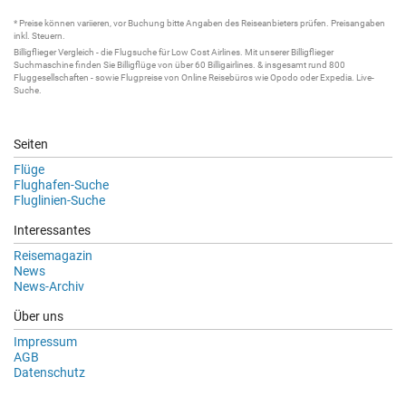
* Preise können variieren, vor Buchung bitte Angaben des Reiseanbieters prüfen. Preisangaben
inkl. Steuern.
Billigflieger
Vergleich - die
Flugsuche
für Low Cost Airlines. Mit unserer
Billigflieger
Suchmaschine
finden Sie
Billigflüge
von über 60
Billigairlines
. & insgesamt rund 800
Fluggesellschaften - sowie Flugpreise von Online Reisebüros wie Opodo oder Expedia.
Live-
Suche
.
Seiten
Flüge
Flughafen-Suche
Fluglinien-Suche
Interessantes
Reisemagazin
News
News-Archiv
Über uns
Impressum
AGB
Datenschutz