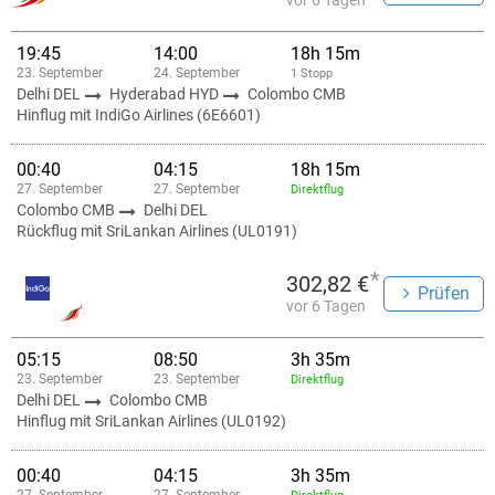
vor 6 Tagen
19:45
14:00
18h 15m
23. September
24. September
1 Stopp
Delhi DEL
Hyderabad HYD
Colombo CMB
Hinflug mit IndiGo Airlines (6E6601)
00:40
04:15
18h 15m
27. September
27. September
Direktflug
Colombo CMB
Delhi DEL
Rückflug mit SriLankan Airlines (UL0191)
*
302,82 €
Prüfen
vor 6 Tagen
05:15
08:50
3h 35m
23. September
23. September
Direktflug
Delhi DEL
Colombo CMB
Hinflug mit SriLankan Airlines (UL0192)
00:40
04:15
3h 35m