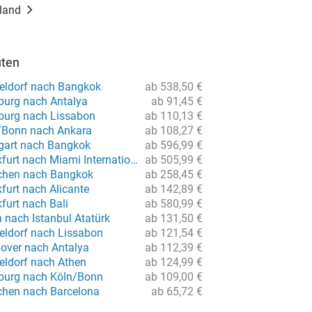
land
uten
eldorf nach Bangkok
ab 538,50 €
urg nach Antalya
ab 91,45 €
burg nach Lissabon
ab 110,13 €
/Bonn nach Ankara
ab 108,27 €
tgart nach Bangkok
ab 596,99 €
Flug von Frankfurt nach Miami International
ab 505,99 €
chen nach Bangkok
ab 258,45 €
furt nach Alicante
ab 142,89 €
furt nach Bali
ab 580,99 €
n nach Istanbul Atatürk
ab 131,50 €
eldorf nach Lissabon
ab 121,54 €
over nach Antalya
ab 112,39 €
eldorf nach Athen
ab 124,99 €
burg nach Köln/Bonn
ab 109,00 €
chen nach Barcelona
ab 65,72 €