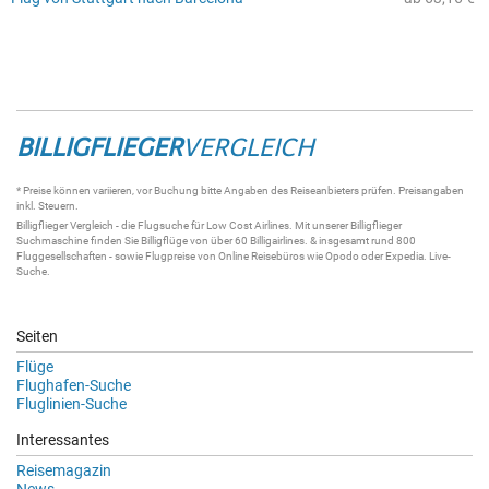
BILLIGFLIEGER
VERGLEICH
* Preise können variieren, vor Buchung bitte Angaben des Reiseanbieters prüfen. Preisangaben
inkl. Steuern.
Billigflieger
Vergleich - die
Flugsuche
für Low Cost Airlines. Mit unserer
Billigflieger
Suchmaschine
finden Sie
Billigflüge
von über 60
Billigairlines
. & insgesamt rund 800
Fluggesellschaften - sowie Flugpreise von Online Reisebüros wie Opodo oder Expedia.
Live-
Suche
.
Seiten
Flüge
Flughafen-Suche
Fluglinien-Suche
Interessantes
Reisemagazin