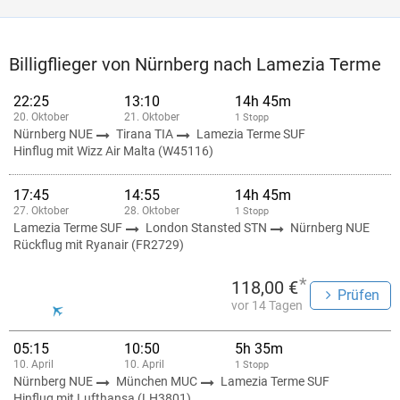
Billigflieger von Nürnberg nach Lamezia Terme
22:25
13:10
14h 45m
20. Oktober
21. Oktober
1 Stopp
Nürnberg NUE
Tirana TIA
Lamezia Terme SUF
Hinflug mit Wizz Air Malta (W45116)
17:45
14:55
14h 45m
27. Oktober
28. Oktober
1 Stopp
Lamezia Terme SUF
London Stansted STN
Nürnberg NUE
Rückflug mit Ryanair (FR2729)
*
118,00 €
Prüfen
vor 14 Tagen
05:15
10:50
5h 35m
10. April
10. April
1 Stopp
Nürnberg NUE
München MUC
Lamezia Terme SUF
Hinflug mit Lufthansa (LH3801)