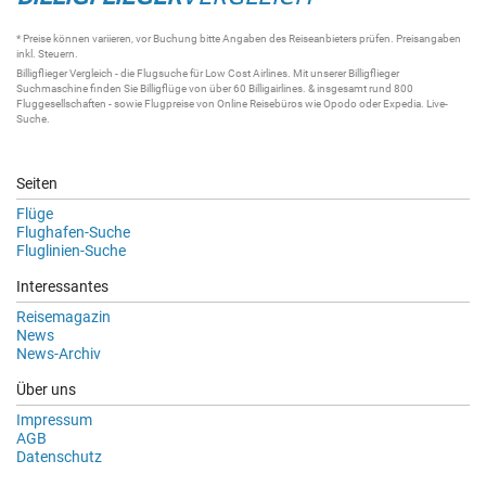
* Preise können variieren, vor Buchung bitte Angaben des Reiseanbieters prüfen. Preisangaben
inkl. Steuern.
Billigflieger
Vergleich - die
Flugsuche
für Low Cost Airlines. Mit unserer
Billigflieger
Suchmaschine
finden Sie
Billigflüge
von über 60
Billigairlines
. & insgesamt rund 800
Fluggesellschaften - sowie Flugpreise von Online Reisebüros wie Opodo oder Expedia.
Live-
Suche
.
Seiten
Flüge
Flughafen-Suche
Fluglinien-Suche
Interessantes
Reisemagazin
News
News-Archiv
Über uns
Impressum
AGB
Datenschutz