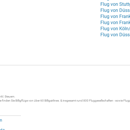
Flug von Stut
Flug von Fran
Flug von Fran
Flug von Köln
Flug von Düss
nkl. Steuern.
ne
finden Sie
Billigflüge
von über 60
Billigairlines
. & insgesamt rund 800 Fluggesellschaften - sowie Flu
m