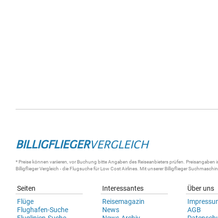
BILLIGFLIEGER
VERGLEICH
* Preise können variieren, vor Buchung bitte Angaben des Reiseanbieters prüfen. Preisangaben i
Billigflieger
Vergleich - die
Flugsuche
für Low Cost Airlines. Mit unserer
Billigflieger Suchmaschi
Seiten
Interessantes
Über uns
Flüge
Reisemagazin
Impressu
Flughafen-Suche
News
AGB