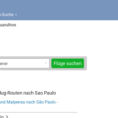
en-Suche
Guarulhos
Flüge suchen
Flug-Routen nach Sao Paulo
and Malpensa nach São Paulo -
lo