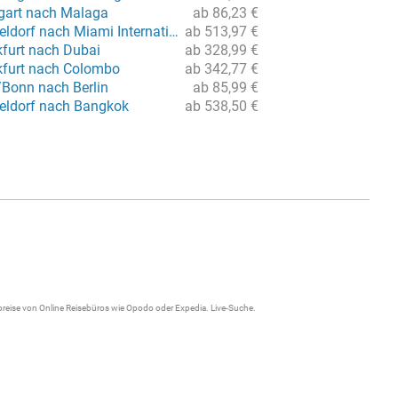
tgart nach Malaga
ab 86,23 €
Flug von Düsseldorf nach Miami International
ab 513,97 €
kfurt nach Dubai
ab 328,99 €
kfurt nach Colombo
ab 342,77 €
/Bonn nach Berlin
ab 85,99 €
eldorf nach Bangkok
ab 538,50 €
gpreise von Online Reisebüros wie Opodo oder Expedia.
Live-Suche
.