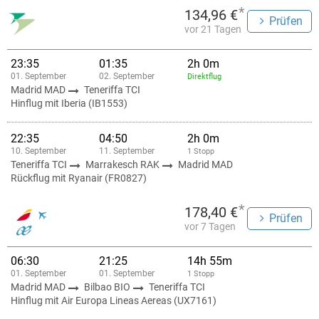
*
134,96 €
Prüfen
vor 21 Tagen
23:35
01:35
2h 0m
01. September
02. September
Direktflug
Madrid MAD
Teneriffa TCI
Hinflug mit Iberia (IB1553)
22:35
04:50
2h 0m
10. September
11. September
1 Stopp
Teneriffa TCI
Marrakesch RAK
Madrid MAD
Rückflug mit Ryanair (FR0827)
*
178,40 €
Prüfen
vor 7 Tagen
06:30
21:25
14h 55m
01. September
01. September
1 Stopp
Madrid MAD
Bilbao BIO
Teneriffa TCI
Hinflug mit Air Europa Lineas Aereas (UX7161)