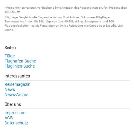
* Preise können variieren, vor Buchung bitte Angaben des Reiseanbieters prüfen. Preisangaben
inkl. Steuern.
Billigflieger
Vergleich - die
Flugsuche
für Low Cost Airlines. Mit unserer
Billigflieger
Suchmaschine
finden Sie
Billigflüge
von über 60
Billigairlines
. & insgesamt rund 800
Fluggesellschaften - sowie Flugpreise von Online Reisebüros wie Opodo oder Expedia.
Live-
Suche
.
Seiten
Flüge
Flughafen-Suche
Fluglinien-Suche
Interessantes
Reisemagazin
News
News-Archiv
Über uns
Impressum
AGB
Datenschutz