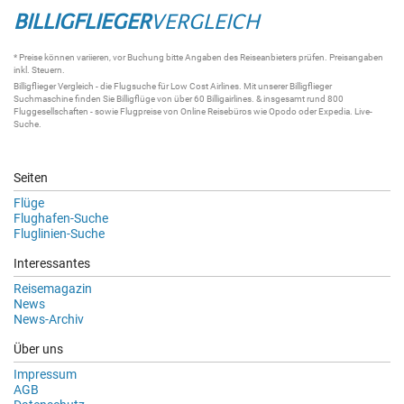
BILLIGFLIEGER
VERGLEICH
* Preise können variieren, vor Buchung bitte Angaben des Reiseanbieters prüfen. Preisangaben
inkl. Steuern.
Billigflieger
Vergleich - die
Flugsuche
für Low Cost Airlines. Mit unserer
Billigflieger
Suchmaschine
finden Sie
Billigflüge
von über 60
Billigairlines
. & insgesamt rund 800
Fluggesellschaften - sowie Flugpreise von Online Reisebüros wie Opodo oder Expedia.
Live-
Suche
.
Seiten
Flüge
Flughafen-Suche
Fluglinien-Suche
Interessantes
Reisemagazin
News
News-Archiv
Über uns
Impressum
AGB