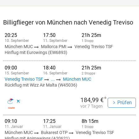
Billigflieger von München nach Venedig Treviso
20:25
17:50
21h 25m
10. September
11. September
1 Stopp
München MUC
Mallorca PMI
Venedig Treviso TSF
Hinflug mit Eurowings (EW6893)
09:00
18:40
21h 25m
15. September
16. September
2 Stopps
Venedig Treviso TSF
...
München MUC
Rückflug mit Wizz Air Malta (W45036)
*
184,99 €
Prüfen
vor 7 Tagen
09:10
17:25
8h 15m
11. Januar
11. Januar
1 Stopp
München MUC
Bukarest OTP
Venedig Treviso TSF
Hinflug mit Animawings (A20621)