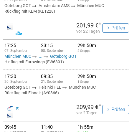
09. September
09. September
1 Stopp
Göteborg GOT
Amsterdam AMS
München MUC
Rückflug mit KLM (KL1228)
*
201,99 €
Prüfen
vor 22 Tagen
17:25
23:15
29h 50m
07. September
08. September
2 Stopps
München MUC
...
Göteborg GOT
Hinflug mit Eurowings (EW6891)
17:30
09:35
29h 50m
20. September
21. September
1 Stopp
Göteborg GOT
Helsinki HEL
München MUC
Rückflug mit Finnair (AY0866)
*
209,99 €
Prüfen
vor 2 Tagen
09:45
11:40
1h 55m