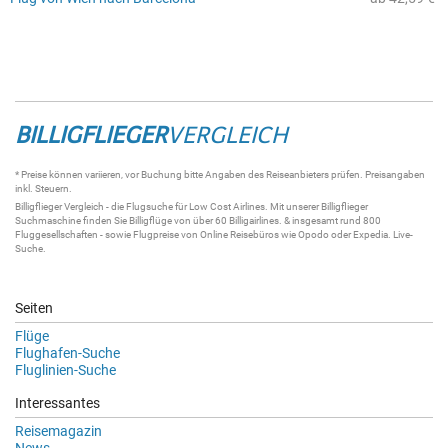
BILLIGFLIEGER
VERGLEICH
* Preise können variieren, vor Buchung bitte Angaben des Reiseanbieters prüfen. Preisangaben
inkl. Steuern.
Billigflieger
Vergleich - die
Flugsuche
für Low Cost Airlines. Mit unserer
Billigflieger
Suchmaschine
finden Sie
Billigflüge
von über 60
Billigairlines
. & insgesamt rund 800
Fluggesellschaften - sowie Flugpreise von Online Reisebüros wie Opodo oder Expedia.
Live-
Suche
.
Seiten
Flüge
Flughafen-Suche
Fluglinien-Suche
Interessantes
Reisemagazin