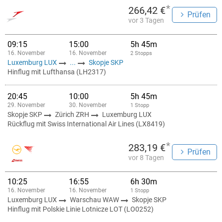
*
266,42 €
Prüfen
vor 3 Tagen
09:15
15:00
5h 45m
16. November
16. November
2 Stopps
Luxemburg LUX
...
Skopje SKP
Hinflug mit Lufthansa (LH2317)
20:45
10:00
5h 45m
29. November
30. November
1 Stopp
Skopje SKP
Zürich ZRH
Luxemburg LUX
Rückflug mit Swiss International Air Lines (LX8419)
*
283,19 €
Prüfen
vor 8 Tagen
10:25
16:55
6h 30m
16. November
16. November
1 Stopp
Luxemburg LUX
Warschau WAW
Skopje SKP
Hinflug mit Polskie Linie Lotnicze LOT (LO0252)