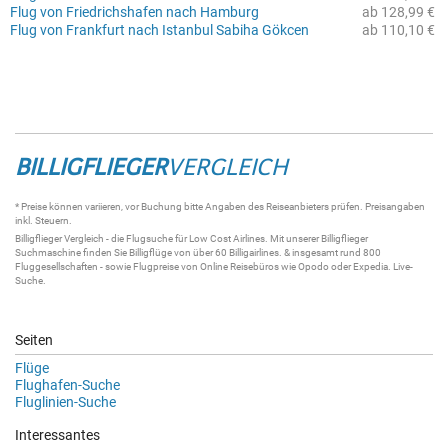
Flug von Friedrichshafen nach Hamburg
ab 128,99 €
Flug von Frankfurt nach Istanbul Sabiha Gökcen
ab 110,10 €
BILLIGFLIEGER
VERGLEICH
* Preise können variieren, vor Buchung bitte Angaben des Reiseanbieters prüfen. Preisangaben
inkl. Steuern.
Billigflieger
Vergleich - die
Flugsuche
für Low Cost Airlines. Mit unserer
Billigflieger
Suchmaschine
finden Sie
Billigflüge
von über 60
Billigairlines
. & insgesamt rund 800
Fluggesellschaften - sowie Flugpreise von Online Reisebüros wie Opodo oder Expedia.
Live-
Suche
.
Seiten
Flüge
Flughafen-Suche
Fluglinien-Suche
Interessantes