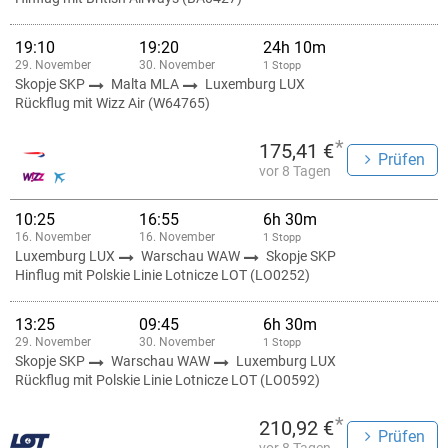
19:10
19:20
24h 10m
29. November
30. November
1 Stopp
Skopje SKP
Malta MLA
Luxemburg LUX
Rückflug mit Wizz Air (W64765)
*
175,41 €
Prüfen
vor 8 Tagen
10:25
16:55
6h 30m
16. November
16. November
1 Stopp
Luxemburg LUX
Warschau WAW
Skopje SKP
Hinflug mit Polskie Linie Lotnicze LOT (LO0252)
13:25
09:45
6h 30m
29. November
30. November
1 Stopp
Skopje SKP
Warschau WAW
Luxemburg LUX
Rückflug mit Polskie Linie Lotnicze LOT (LO0592)
*
210,92 €
Prüfen