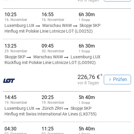
vor 8 Tagen
10:25
16:55
6h 30m
16. November
16. November
1 Stopp
Luxemburg LUX
Warschau WAW
Skopje SKP
Hinflug mit Polskie Linie Lotnicze LOT (LO0252)
13:25
09:45
6h 30m
29. November
30. November
1 Stopp
Skopje SKP
Warschau WAW
Luxemburg LUX
Rückflug mit Polskie Linie Lotnicze LOT (LO0592)
*
226,76 €
Prüfen
vor 8 Tagen
14:45
20:25
5h 40m
19. November
19. November
1 Stopp
Luxemburg LUX
Zürich ZRH
Skopje SKP
Hinflug mit Swiss International Air Lines (LX0755)
04:30
11:25
5h 40m