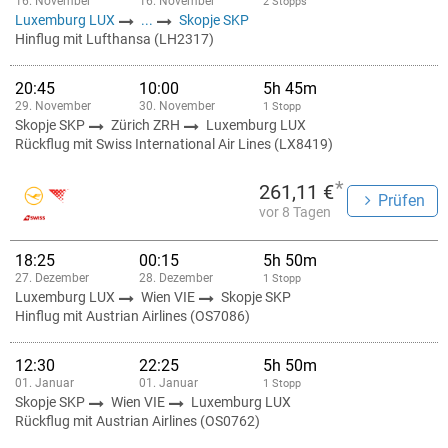
16. November
16. November
2 Stopps
Luxemburg LUX
...
Skopje SKP
Hinflug mit Lufthansa (LH2317)
20:45
10:00
5h 45m
29. November
30. November
1 Stopp
Skopje SKP
Zürich ZRH
Luxemburg LUX
Rückflug mit Swiss International Air Lines (LX8419)
*
261,11 €
Prüfen
vor 8 Tagen
18:25
00:15
5h 50m
27. Dezember
28. Dezember
1 Stopp
Luxemburg LUX
Wien VIE
Skopje SKP
Hinflug mit Austrian Airlines (OS7086)
12:30
22:25
5h 50m
01. Januar
01. Januar
1 Stopp
Skopje SKP
Wien VIE
Luxemburg LUX
Rückflug mit Austrian Airlines (OS0762)