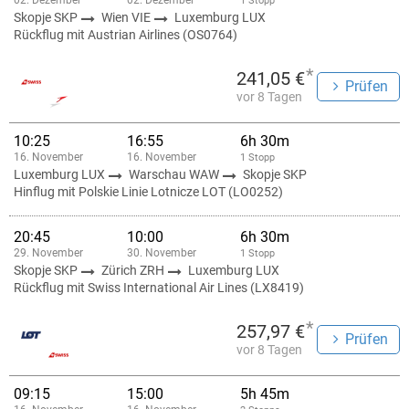
02. Dezember
02. Dezember
1 Stopp
Skopje SKP
Wien VIE
Luxemburg LUX
Rückflug mit Austrian Airlines (OS0764)
*
241,05 €
Prüfen
vor 8 Tagen
10:25
16:55
6h 30m
16. November
16. November
1 Stopp
Luxemburg LUX
Warschau WAW
Skopje SKP
Hinflug mit Polskie Linie Lotnicze LOT (LO0252)
20:45
10:00
6h 30m
29. November
30. November
1 Stopp
Skopje SKP
Zürich ZRH
Luxemburg LUX
Rückflug mit Swiss International Air Lines (LX8419)
*
257,97 €
Prüfen
vor 8 Tagen
09:15
15:00
5h 45m