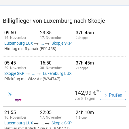
Billigflieger von Luxemburg nach Skopje
09:50
23:35
37h 45m
16. November
17. November
2 Stopps
Luxemburg LUX
...
Skopje SKP
Hinflug mit Ryanair (FR1458)
05:45
16:50
37h 45m
29. November
30. November
2 Stopps
Skopje SKP
...
Luxemburg LUX
Rückflug mit Wizz Air (W64747)
*
142,99 €
Prüfen
vor 8 Tagen
21:55
22:05
24h 10m
16. November
17. November
1 Stopp
Luxemburg LUX
...
Skopje SKP
Hinflug mit British Airways (BA0427)