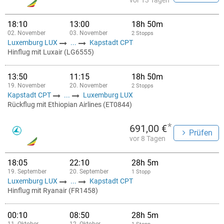
vor 13 Tagen
18:10
13:00
18h 50m
02. November
03. November
2 Stopps
Luxemburg LUX
...
Kapstadt CPT
Hinflug mit Luxair (LG6555)
13:50
11:15
18h 50m
19. November
20. November
2 Stopps
Kapstadt CPT
...
Luxemburg LUX
Rückflug mit Ethiopian Airlines (ET0844)
*
691,00 €
Prüfen
vor 8 Tagen
18:05
22:10
28h 5m
19. September
20. September
1 Stopp
Luxemburg LUX
...
Kapstadt CPT
Hinflug mit Ryanair (FR1458)
00:10
08:50
28h 5m