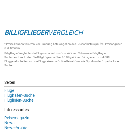
BILLIGFLIEGER
VERGLEICH
* Preise können variieren, vor Buchung bitte Angaben des Reiseanbieters prüfen. Preisangaben
inkl. Steuern.
Billigflieger
Vergleich - die
Flugsuche
für Low Cost Airlines. Mit unserer
Billigflieger
Suchmaschine
finden Sie
Billigflüge
von über 60
Billigairlines
. & insgesamt rund 800
Fluggesellschaften - sowie Flugpreise von Online Reisebüros wie Opodo oder Expedia.
Live-
Suche
.
Seiten
Flüge
Flughafen-Suche
Fluglinien-Suche
Interessantes
Reisemagazin
News
News-Archiv