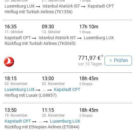
20. September
21. September
1 Stopp
Luxemburg LUX
Istanbul Atatürk IST
Kapstadt CPT
Hinflug mit Turkish Airlines (TK1356)
16:35
09:30
17h 10m
11. Oktober
12. Oktober
1 Stopp
Kapstadt CPT
Istanbul Atatürk IST
Luxemburg LUX
Rückflug mit Turkish Airlines (TK0045)
*
771,97 €
Prüfen
vor 10 Tagen
18:15
13:00
18h 45m
02. November
03. November
2 Stopps
Luxemburg LUX
...
Kapstadt CPT
Hinflug mit Luxair (LG8857)
13:50
11:15
18h 45m
19. November
20. November
2 Stopps
Kapstadt CPT
...
Luxemburg LUX
Rückflug mit Ethiopian Airlines (ET0844)