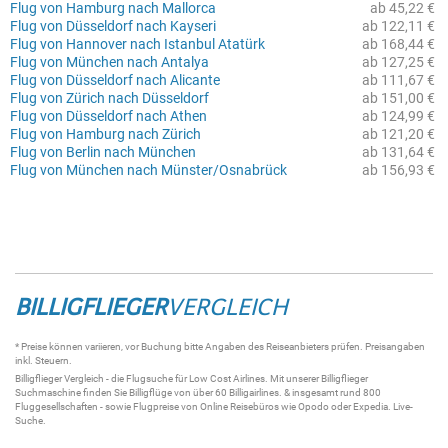
Flug von Hamburg nach Mallorca
ab 45,22 €
Flug von Düsseldorf nach Kayseri
ab 122,11 €
Flug von Hannover nach Istanbul Atatürk
ab 168,44 €
Flug von München nach Antalya
ab 127,25 €
Flug von Düsseldorf nach Alicante
ab 111,67 €
Flug von Zürich nach Düsseldorf
ab 151,00 €
Flug von Düsseldorf nach Athen
ab 124,99 €
Flug von Hamburg nach Zürich
ab 121,20 €
Flug von Berlin nach München
ab 131,64 €
Flug von München nach Münster/Osnabrück
ab 156,93 €
BILLIGFLIEGER
VERGLEICH
* Preise können variieren, vor Buchung bitte Angaben des Reiseanbieters prüfen. Preisangaben
inkl. Steuern.
Billigflieger
Vergleich - die
Flugsuche
für Low Cost Airlines. Mit unserer
Billigflieger
Suchmaschine
finden Sie
Billigflüge
von über 60
Billigairlines
. & insgesamt rund 800
Fluggesellschaften - sowie Flugpreise von Online Reisebüros wie Opodo oder Expedia.
Live-
Suche
.