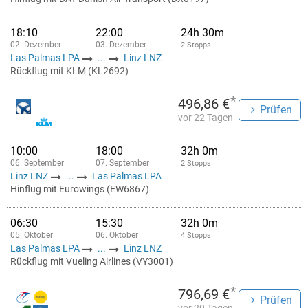
18:10
22:00
24h 30m
02. Dezember
03. Dezember
2 Stopps
Las Palmas LPA
...
Linz LNZ
Rückflug mit KLM (KL2692)
*
496,86 €
Prüfen
vor 22 Tagen
10:00
18:00
32h 0m
06. September
07. September
2 Stopps
Linz LNZ
...
Las Palmas LPA
Hinflug mit Eurowings (EW6867)
06:30
15:30
32h 0m
05. Oktober
06. Oktober
4 Stopps
Las Palmas LPA
...
Linz LNZ
Rückflug mit Vueling Airlines (VY3001)
*
796,69 €
Prüfen