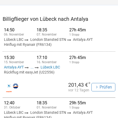
Billigflieger von Lübeck nach Antalya
14:50
18:35
27h 45m
06. November
07. November
1 Stopp
Lübeck LBC
London Stansted STN
Antalya AYT
Hinflug mit Ryanair (FR6134)
15:30
17:10
27h 45m
15. November
16. November
1 Stopp
Antalya AYT
...
Lübeck LBC
Rückflug mit easyJet (U22556)
*
201,43 €
Prüfen
vor 12 Tagen
12:40
18:35
29h 55m
31. Oktober
01. November
1 Stopp
Lübeck LBC
London Stansted STN
Antalya AYT
Hinflug mit Ryanair (FR6134)