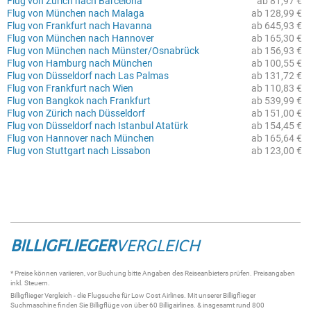
Flug von Zürich nach Barcelona
ab 81,97 €
Flug von München nach Malaga
ab 128,99 €
Flug von Frankfurt nach Havanna
ab 645,93 €
Flug von München nach Hannover
ab 165,30 €
Flug von München nach Münster/Osnabrück
ab 156,93 €
Flug von Hamburg nach München
ab 100,55 €
Flug von Düsseldorf nach Las Palmas
ab 131,72 €
Flug von Frankfurt nach Wien
ab 110,83 €
Flug von Bangkok nach Frankfurt
ab 539,99 €
Flug von Zürich nach Düsseldorf
ab 151,00 €
Flug von Düsseldorf nach Istanbul Atatürk
ab 154,45 €
Flug von Hannover nach München
ab 165,64 €
Flug von Stuttgart nach Lissabon
ab 123,00 €
BILLIGFLIEGER
VERGLEICH
* Preise können variieren, vor Buchung bitte Angaben des Reiseanbieters prüfen. Preisangaben
inkl. Steuern.
Billigflieger
Vergleich - die
Flugsuche
für Low Cost Airlines. Mit unserer
Billigflieger
Suchmaschine
finden Sie
Billigflüge
von über 60
Billigairlines
. & insgesamt rund 800