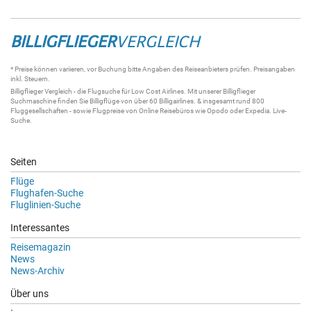
BILLIGFLIEGER
VERGLEICH
* Preise können variieren, vor Buchung bitte Angaben des Reiseanbieters prüfen. Preisangaben
inkl. Steuern.
Billigflieger
Vergleich - die
Flugsuche
für Low Cost Airlines. Mit unserer
Billigflieger
Suchmaschine
finden Sie
Billigflüge
von über 60
Billigairlines
. & insgesamt rund 800
Fluggesellschaften - sowie Flugpreise von Online Reisebüros wie Opodo oder Expedia.
Live-
Suche
.
Seiten
Flüge
Flughafen-Suche
Fluglinien-Suche
Interessantes
Reisemagazin
News
News-Archiv
Über uns