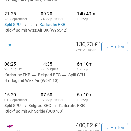
21:25
09:20
14h 40m
23. September
24. September
1 Stopp
Split SPU
...
Karlsruhe FKB
Rückflug mit Wizz Air UK (W95342)
*
136,73 €
Prüfen
vor 2 Tagen
08:25
14:35
6h 10m
28. August
28. August
1 Stopp
Karlsruhe FKB
Belgrad BEG
Split SPU
Hinflug mit Wizz Air (W64110)
15:20
07:50
6h 10m
01. September
02. September
1 Stopp
Split SPU
Belgrad BEG
Karlsruhe FKB
Rückflug mit Air Serbia (JU0703)
*
400,82 €
Prüfen