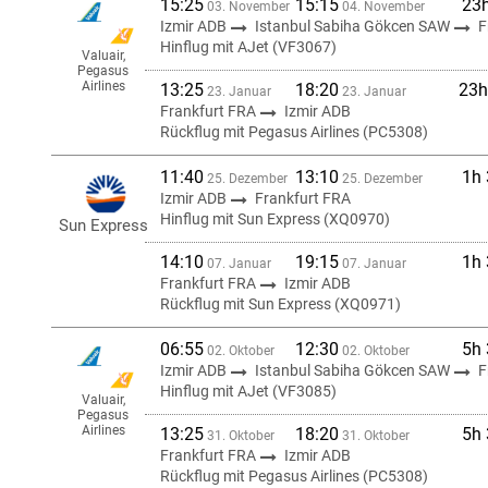
15:25
15:15
23
03. November
04. November
Izmir ADB
Istanbul Sabiha Gökcen SAW
F
Hinflug mit AJet (VF3067)
Valuair,
Pegasus
Airlines
13:25
18:20
23h
23. Januar
23. Januar
Frankfurt FRA
Izmir ADB
Rückflug mit Pegasus Airlines (PC5308)
11:40
13:10
1h
25. Dezember
25. Dezember
Izmir ADB
Frankfurt FRA
Hinflug mit Sun Express (XQ0970)
Sun Express
14:10
19:15
1h
07. Januar
07. Januar
Frankfurt FRA
Izmir ADB
Rückflug mit Sun Express (XQ0971)
06:55
12:30
5h
02. Oktober
02. Oktober
Izmir ADB
Istanbul Sabiha Gökcen SAW
F
Hinflug mit AJet (VF3085)
Valuair,
Pegasus
Airlines
13:25
18:20
5h
31. Oktober
31. Oktober
Frankfurt FRA
Izmir ADB
Rückflug mit Pegasus Airlines (PC5308)