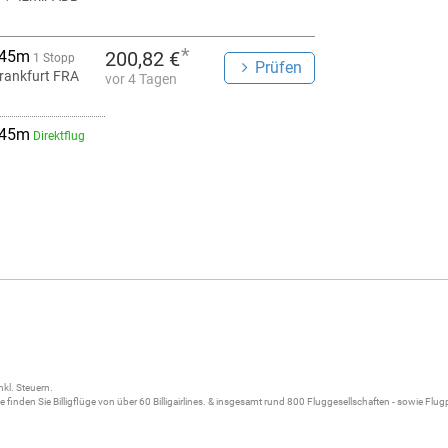
*
 45m
200,82 €
1 Stopp
Prüfen
rankfurt FRA
vor 4 Tagen
 45m
Direktflug
nkl. Steuern.
ne
finden Sie
Billigflüge
von über 60
Billigairlines
. & insgesamt rund 800 Fluggesellschaften - sowie Flu