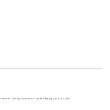
gpreise von Online Reisebüros wie Opodo oder Expedia.
Live-Suche
.