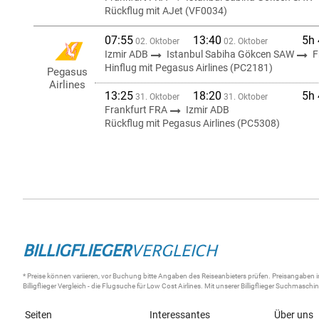
Rückflug mit AJet (VF0034)
07:55
13:40
5h
02. Oktober
02. Oktober
Izmir ADB
Istanbul Sabiha Gökcen SAW
F
Hinflug mit Pegasus Airlines (PC2181)
Pegasus
Airlines
13:25
18:20
5h
31. Oktober
31. Oktober
Frankfurt FRA
Izmir ADB
Rückflug mit Pegasus Airlines (PC5308)
BILLIGFLIEGER
VERGLEICH
* Preise können variieren, vor Buchung bitte Angaben des Reiseanbieters prüfen. Preisangaben i
Billigflieger
Vergleich - die
Flugsuche
für Low Cost Airlines. Mit unserer
Billigflieger Suchmaschi
Seiten
Interessantes
Über uns