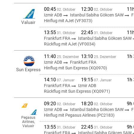
00:45
12:30
11
02. Oktober
02. Oktober
Izmir ADB
Istanbul Sabiha Gökcen SAW
F
Hinflug mit AJet (VF3073)
Valuair
13:55
22:45
11
31. Oktober
31. Oktober
Frankfurt FRA
Istanbul Sabiha Gökcen SAW
Rückflug mit AJet (VF0034)
11:40
13:10
1h
25. Dezember
25. Dezember
Izmir ADB
Frankfurt FRA
Hinflug mit Sun Express (XQ0970)
Sun Express
14:10
19:15
1h
07. Januar
07. Januar
Frankfurt FRA
Izmir ADB
Rückflug mit Sun Express (XQ0971)
09:20
18:20
9h
02. Oktober
02. Oktober
Izmir ADB
Istanbul Sabiha Gökcen SAW
F
Hinflug mit Pegasus Airlines (PC2183)
Pegasus
Airlines,
Valuair
13:55
22:45
9h
31. Oktober
31. Oktober
Frankfurt FRA
Istanbul Sabiha Gökcen SAW