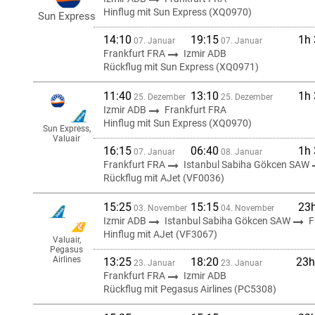
Hinflug mit Sun Express (XQ0970)
Sun Express
14:10
19:15
1h
07. Januar
07. Januar
Frankfurt FRA
Izmir ADB
Rückflug mit Sun Express (XQ0971)
11:40
13:10
1h
25. Dezember
25. Dezember
Izmir ADB
Frankfurt FRA
Hinflug mit Sun Express (XQ0970)
Sun Express,
Valuair
16:15
06:40
1h
07. Januar
08. Januar
Frankfurt FRA
Istanbul Sabiha Gökcen SAW
Rückflug mit AJet (VF0036)
15:25
15:15
23
03. November
04. November
Izmir ADB
Istanbul Sabiha Gökcen SAW
F
Hinflug mit AJet (VF3067)
Valuair,
Pegasus
Airlines
13:25
18:20
23h
23. Januar
23. Januar
Frankfurt FRA
Izmir ADB
Rückflug mit Pegasus Airlines (PC5308)