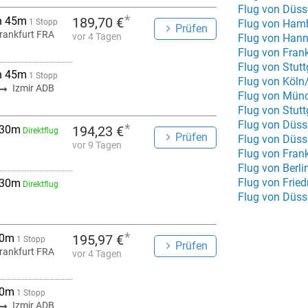
Flug von Düss
*
h 45m
189,70 €
1 Stopp
Flug von Hamb
Prüfen
rankfurt FRA
vor 4 Tagen
Flug von Hann
Flug von Fran
Flug von Stutt
h 45m
1 Stopp
Flug von Köln
Izmir ADB
Flug von Münc
Flug von Stut
Flug von Düss
*
 30m
194,23 €
Direktflug
Prüfen
vor 9 Tagen
Flug von Fran
Flug von Berl
Flug von Frie
 30m
Direktflug
Flug von Düss
*
 0m
195,97 €
1 Stopp
Prüfen
rankfurt FRA
vor 4 Tagen
 0m
1 Stopp
Izmir ADB