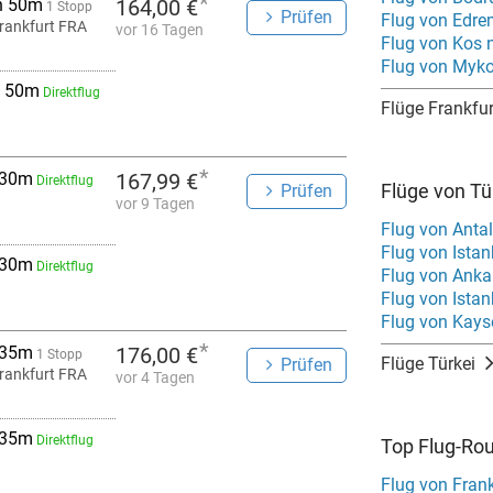
*
h 50m
164,00 €
1 Stopp
Prüfen
Flug von Edre
rankfurt FRA
vor 16 Tagen
Flug von Kos 
Flug von Myko
 50m
Direktflug
Flüge Frankfur
*
 30m
167,99 €
Direktflug
Flüge von Tü
Prüfen
vor 9 Tagen
Flug von Anta
Flug von Istan
 30m
Direktflug
Flug von Anka
Flug von Ista
Flug von Kayse
*
 35m
176,00 €
1 Stopp
Flüge Türkei
Prüfen
rankfurt FRA
vor 4 Tagen
 35m
Direktflug
Top Flug-Ro
Flug von Frank