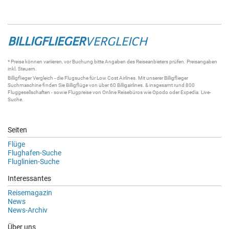
BILLIGFLIEGER
VERGLEICH
* Preise können variieren, vor Buchung bitte Angaben des Reiseanbieters prüfen. Preisangaben
inkl. Steuern.
Billigflieger
Vergleich - die
Flugsuche
für Low Cost Airlines. Mit unserer
Billigflieger
Suchmaschine
finden Sie
Billigflüge
von über 60
Billigairlines
. & insgesamt rund 800
Fluggesellschaften - sowie Flugpreise von Online Reisebüros wie Opodo oder Expedia.
Live-
Suche
.
Seiten
Flüge
Flughafen-Suche
Fluglinien-Suche
Interessantes
Reisemagazin
News
News-Archiv
Über uns