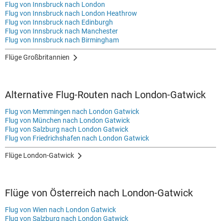
Flug von Innsbruck nach London
Flug von Innsbruck nach London Heathrow
Flug von Innsbruck nach Edinburgh
Flug von Innsbruck nach Manchester
Flug von Innsbruck nach Birmingham
Flüge Großbritannien
Alternative Flug-Routen nach London-Gatwick
Flug von Memmingen nach London Gatwick
Flug von München nach London Gatwick
Flug von Salzburg nach London Gatwick
Flug von Friedrichshafen nach London Gatwick
Flüge London-Gatwick
Flüge von Österreich nach London-Gatwick
Flug von Wien nach London Gatwick
Flug von Salzburg nach London Gatwick