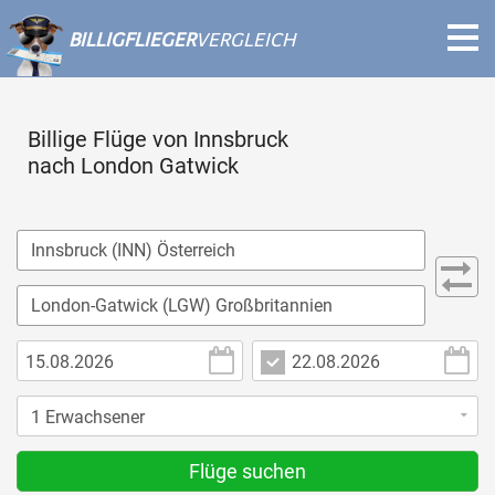
BILLIGFLIEGER
VERGLEICH
Billige Flüge von Innsbruck
nach London Gatwick
Flüge suchen